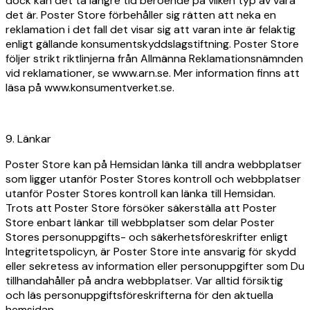
dock kan det ta längre tid beroende på vilken typ av vara
det är. Poster Store förbehåller sig rätten att neka en
reklamation i det fall det visar sig att varan inte är felaktig
enligt gällande konsumentskyddslagstiftning. Poster Store
följer strikt riktlinjerna från Allmänna Reklamationsnämnden
vid reklamationer, se www.arn.se. Mer information finns att
läsa på www.konsumentverket.se.
9. Länkar
Poster Store kan på Hemsidan länka till andra webbplatser
som ligger utanför Poster Stores kontroll och webbplatser
utanför Poster Stores kontroll kan länka till Hemsidan.
Trots att Poster Store försöker säkerställa att Poster
Store enbart länkar till webbplatser som delar Poster
Stores personuppgifts- och säkerhetsföreskrifter enligt
Integritetspolicyn, är Poster Store inte ansvarig för skydd
eller sekretess av information eller personuppgifter som Du
tillhandahåller på andra webbplatser. Var alltid försiktig
och läs personuppgiftsföreskrifterna för den aktuella
hemsidan.