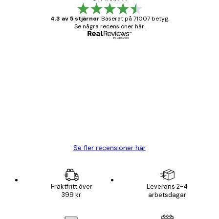
4.3 av 5 stjärnor
Baserat på 71007 betyg.
Se några recensioner här.
Verifierad köpare
Kundrecensioner
BRA
20 apr.
Björn R
Se fler recensioner här
Fraktfritt över
Leverans 2-4
399 kr
arbetsdagar