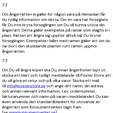
7.2
Om ångerrätten ej gäller för någon vara på Hemsidan får
du tydlig information om detta. Om en vara har förseglats
får Du inte bryta förseglingen om Du vill kunna utöva din
ångerrätt. Detta gäller exempelvis på ramar som slagits in i
plast. Rätten att ångra sig upphör alltså när Du bryter
förseglingen. Exempelvis i fallet med ramen gäller att om du
tar bort den skyddande plasten runt ramen upphör
ångerrätten.
7.3
Om Du vill ångra köpet ska Du, innan ångerfristen löpt ut,
skicka ett klart och tydligt meddelande till Poster Store att
du vill göra en retur och på vilka varor. Skicka ett mail
till
info@posterstore.se
och ange ditt namn, din adress
och annan relevant information, t.ex. ordernummer,
fakturanummer och namn på varan i meddelandet. Du kan
även använda den standardblankett för utövande av
ångerrätt som Konsumentverket tagit fram
(se
www.konsumentverket.se
).