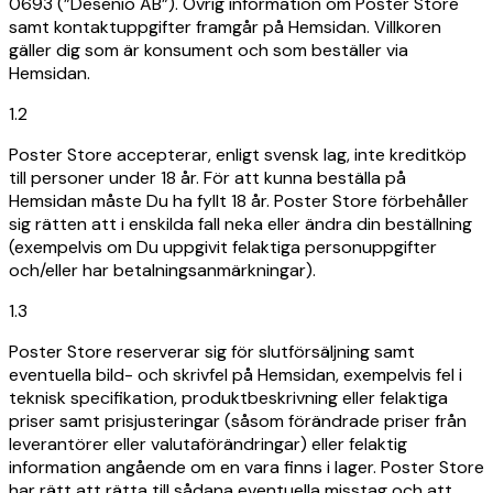
0693 (”Desenio AB”). Övrig information om Poster Store
samt kontaktuppgifter framgår på Hemsidan. Villkoren
gäller dig som är konsument och som beställer via
Hemsidan.
1.2
Poster Store accepterar, enligt svensk lag, inte kreditköp
till personer under 18 år. För att kunna beställa på
Hemsidan måste Du ha fyllt 18 år. Poster Store förbehåller
sig rätten att i enskilda fall neka eller ändra din beställning
(exempelvis om Du uppgivit felaktiga personuppgifter
och/eller har betalningsanmärkningar).
1.3
Poster Store reserverar sig för slutförsäljning samt
eventuella bild- och skrivfel på Hemsidan, exempelvis fel i
teknisk specifikation, produktbeskrivning eller felaktiga
priser samt prisjusteringar (såsom förändrade priser från
leverantörer eller valutaförändringar) eller felaktig
information angående om en vara finns i lager. Poster Store
har rätt att rätta till sådana eventuella misstag och att