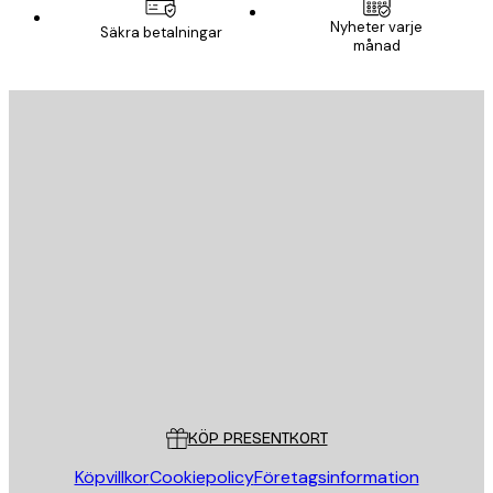
Nyheter varje
Säkra betalningar
månad
E-postadress
SKICKA
Butik
Poster Store
Kundservice
KÖP PRESENTKORT
Köpvillkor
Cookiepolicy
Företagsinformation