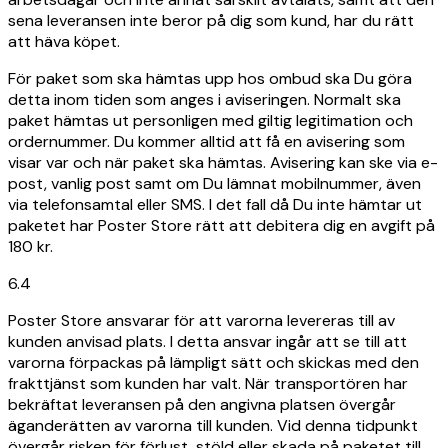
sena leveransen inte beror på dig som kund, har du rätt
att häva köpet.
För paket som ska hämtas upp hos ombud ska Du göra
detta inom tiden som anges i aviseringen. Normalt ska
paket hämtas ut personligen med giltig legitimation och
ordernummer. Du kommer alltid att få en avisering som
visar var och när paket ska hämtas. Avisering kan ske via e-
post, vanlig post samt om Du lämnat mobilnummer, även
via telefonsamtal eller SMS. I det fall då Du inte hämtar ut
paketet har Poster Store rätt att debitera dig en avgift på
180 kr.
6.4
Poster Store ansvarar för att varorna levereras till av
kunden anvisad plats. I detta ansvar ingår att se till att
varorna förpackas på lämpligt sätt och skickas med den
frakttjänst som kunden har valt. När transportören har
bekräftat leveransen på den angivna platsen övergår
äganderätten av varorna till kunden. Vid denna tidpunkt
övergår risken för förlust, stöld eller skada på paketet till