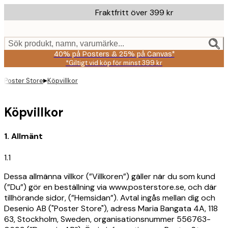
Skip
Fraktfritt över 399 kr
to
main
content.
Sök produkt, namn, varumärke...
40% på Posters & 25% på Canvas*
*Giltigt vid köp för minst 399 kr
▸
Poster Store
Köpvillkor
Köpvillkor
1. Allmänt
1.1
Dessa allmänna villkor (”Villkoren”) gäller när du som kund
(”Du”) gör en beställning via www.posterstore.se, och där
tillhörande sidor, (”Hemsidan”). Avtal ingås mellan dig och
Desenio AB ("Poster Store"), adress Maria Bangata 4A, 118
63, Stockholm, Sweden, organisationsnummer 556763-