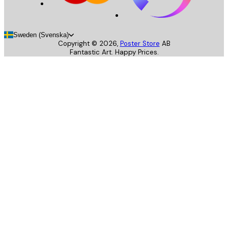
Sweden (Svenska)
Copyright ©
2026
,
Poster Store
AB
Fantastic Art. Happy Prices.