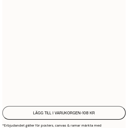
21x30 cm
1
30x40 cm
2
40x50 cm
2
50x70 cm
3
70x100 cm
4
100x150 cm
9
Frame
options
LÄGG TILL I VARUKORGEN
-
108 KR
*Erbjudandet gäller för posters, canvas & ramar märkta med