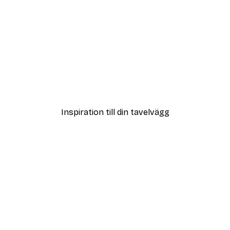
DEAL
ter
Strandgräs Poster
Från 108 kr
Inspiration till din tavelvägg