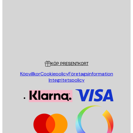
E-postadress
SKICKA
Butik
Poster Store
Kundservice
KÖP PRESENTKORT
Köpvillkor
Cookiepolicy
Företagsinformation
Integritetspolicy