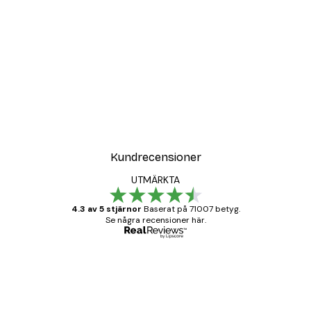
Kundrecensioner
UTMÄRKTA
4.3 av 5 stjärnor
Baserat på 71007 betyg.
Se några recensioner här.
Verifierad köpare
Kundrecensioner
BRA