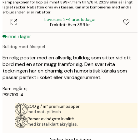
kampanjikonen för köp på minst 399kr, fram till 9/8 kl. 23:59 eller så långt
lagret räcker. Rabatten dras av i kassan. Kan inte kombineras med andra
erbjudanden eller rabatter.
Leverans 2-4 arbetsdagar
Fraktfritt över 399 kr
Finns i lager
Bulldog med ölsejdel
En rolig poster med en allvarlig bulldog som sitter vid ett
bord med en stor mugg framför sig. Den svartvita
teckningen har en charmig och humoristisk känsla som
passar perfekt i köket eller vardagsrummet.
Ram ingår ej.
PS57193-4
200 g / m² premiumpapper
med matt ytfinish.
Ramar av högsta kvalité
med kristallklart akrylglas.
Andra köpte även