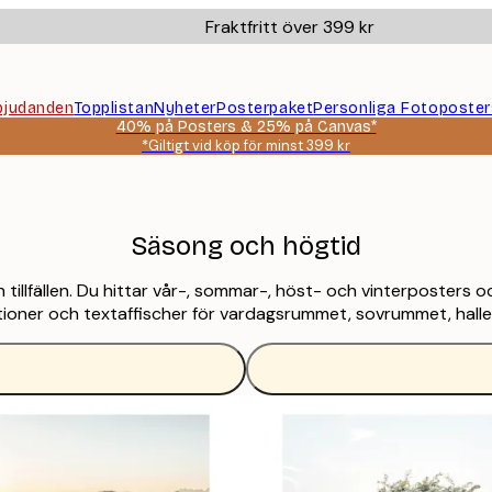
Fraktfritt över 399 kr
bjudanden
Topplistan
Nyheter
Posterpaket
Personliga Fotoposter
40% på Posters & 25% på Canvas*
*Giltigt vid köp för minst 399 kr
Säsong och högtid
ch tillfällen. Du hittar vår-, sommar-, höst- och vinterposters 
trationer och textaffischer för vardagsrummet, sovrummet, hal