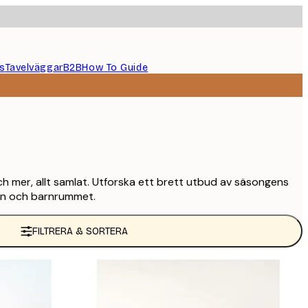
s
Tavelväggar
B2B
How To Guide
och mer, allt samlat. Utforska ett brett utbud av säsongens
len och barnrummet.
FILTRERA & SORTERA