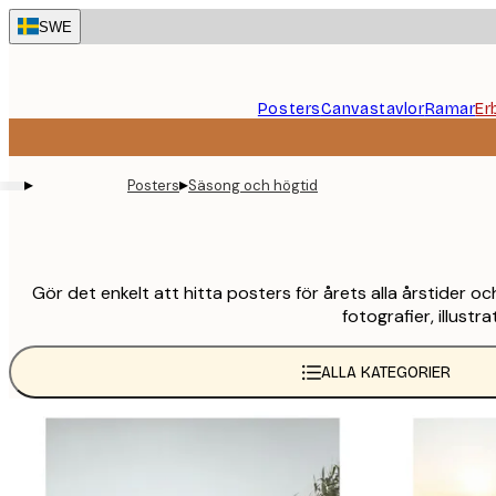
Skip
SWE
to
main
content.
Posters
Canvastavlor
Ramar
Er
▸
▸
Posters
Säsong och högtid
Gör det enkelt att hitta posters för årets alla årstider o
fotografier, illus
ALLA KATEGORIER