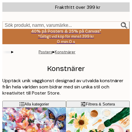
Skip
Fraktfritt över 399 kr
to
main
content.
Sök produkt, namn, varumärke...
40% på Posters & 25% på Canvas*
*Giltigt vid köp för minst 399 kr
0 min.
0 s
Giltig
till
▸
▸
Posters
Konstnärer
och
med:
2026-
Konstnärer
08-
09
Upptäck unik väggkonst designad av utvalda konstnärer
från hela världen som bidrar med sin unika stil och
kreativitet till Poster Store.
Alla kategorier
Filtrera & Sortera