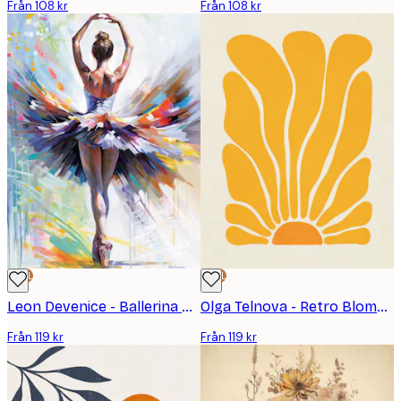
Från 108 kr
Från 108 kr
DEAL
DEAL
Leon Devenice - Ballerina Prelude Poster
Olga Telnova - Retro Blomma Poster
Från 119 kr
Från 119 kr