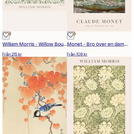
DEAL
DEAL
William Morris - Willow Bough Landscape Poster
Monet - Bro över en damm med näckrosor Poster
Från 215 kr
Från 108 kr