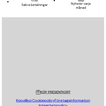
Nyheter varje
Säkra betalningar
månad
E-postadress
SKICKA
Butik
Poster Store
Kundservice
KÖP PRESENTKORT
Köpvillkor
Cookiepolicy
Företagsinformation
Integritetspolicy