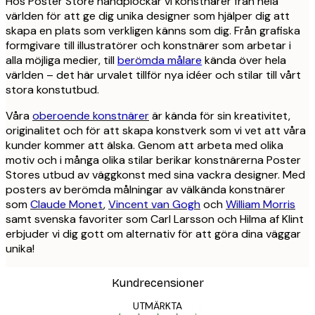
Hos Poster Store handplockar vi konstnärer från hela
världen för att ge dig unika designer som hjälper dig att
skapa en plats som verkligen känns som dig. Från grafiska
formgivare till illustratörer och konstnärer som arbetar i
alla möjliga medier, till
berömda målare
kända över hela
världen – det här urvalet tillför nya idéer och stilar till vårt
stora konstutbud.
Våra
oberoende konstnärer
är kända för sin kreativitet,
originalitet och för att skapa konstverk som vi vet att våra
kunder kommer att älska. Genom att arbeta med olika
motiv och i många olika stilar berikar konstnärerna Poster
Stores utbud av väggkonst med sina vackra designer. Med
posters av berömda målningar av välkända konstnärer
som
Claude Monet
,
Vincent van Gogh
och
William Morris
samt svenska favoriter som Carl Larsson och Hilma af Klint
erbjuder vi dig gott om alternativ för att göra dina väggar
unika!
Kundrecensioner
UTMÄRKTA