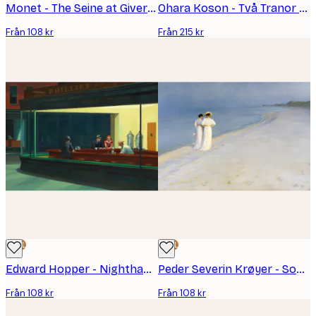
Monet - The Seine at Giverny Poster
Ohara Koson - Två Tranor Poster
Från 108 kr
Från 215 kr
DEAL
DEAL
Edward Hopper - Nighthawks Poster
Peder Severin Krøyer - Sommarkväll på den södra stranden Poster
Från 108 kr
Från 108 kr