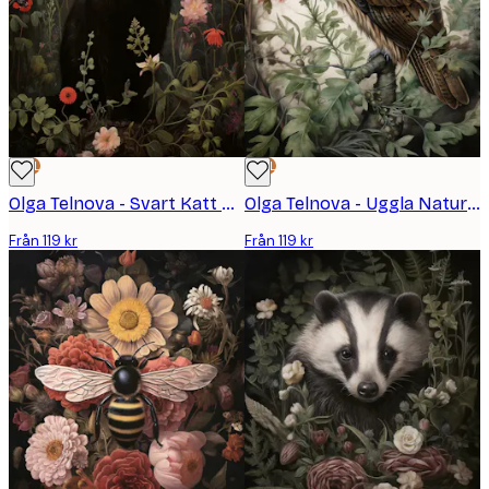
DEAL
DEAL
Olga Telnova - Svart Katt Poster
Olga Telnova - Uggla Natur Poster
Från 119 kr
Från 119 kr