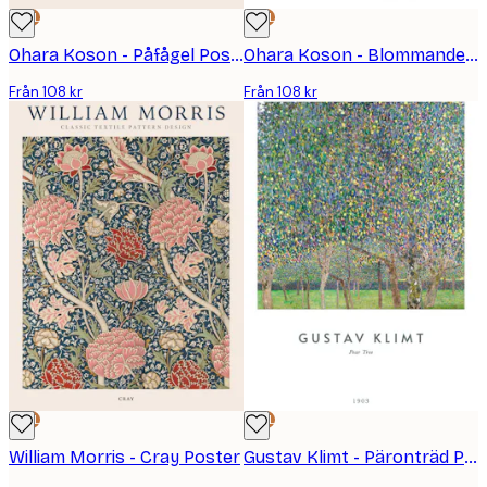
DEAL
DEAL
Ohara Koson - Påfågel Poster
Ohara Koson - Blommande körsbär en månbelyst natt Poster
Från 108 kr
Från 108 kr
DEAL
DEAL
William Morris - Cray Poster
Gustav Klimt - Päronträd Poster