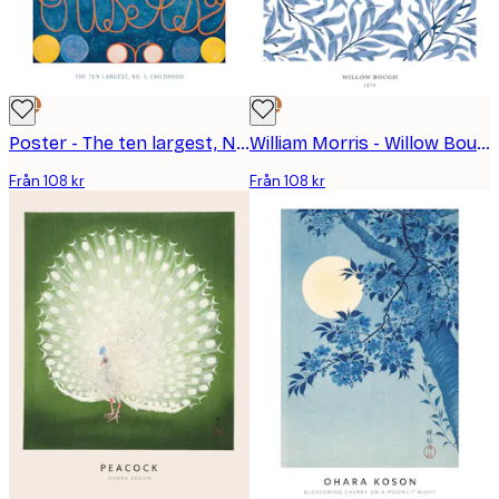
DEAL
DEAL
Poster - The ten largest, No.1, childhood av Hilma Af Klint
William Morris - Willow Bough No2 Poster
Från 108 kr
Från 108 kr