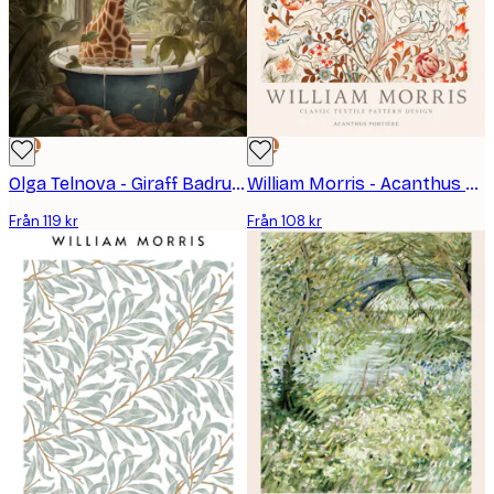
DEAL
DEAL
Olga Telnova - Giraff Badrum Poster
William Morris - Acanthus Portière Poster
Från 119 kr
Från 108 kr