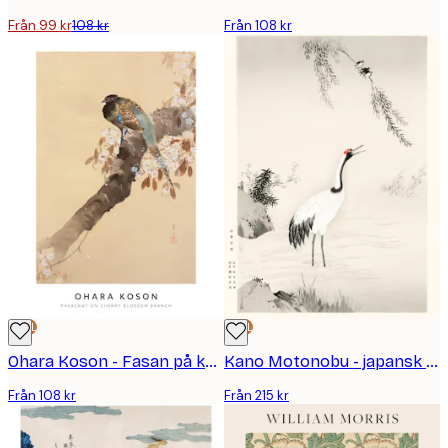
Från 99 kr
108 kr
Från 108 kr
DEAL
DEAL
Ohara Koson - Fasan på körsbärsblomkvist Poster
Kano Motonobu - japansk trana poster
Från 108 kr
Från 215 kr