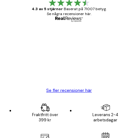
4.3 av 5 stjärnor
Baserat på 71007 betyg.
Se några recensioner här.
Verifierad köpare
Kundrecensioner
BRA
20 apr.
Björn R
Se fler recensioner här
Fraktfritt över
Leverans 2-4
399 kr
arbetsdagar