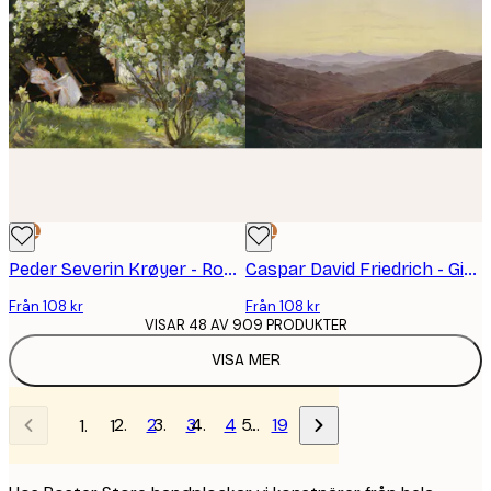
DEAL
DEAL
Peder Severin Krøyer - Rosor Poster
Caspar David Friedrich - Giant Mountains Poster
Från 108 kr
Från 108 kr
VISAR 48 AV 909 PRODUKTER
VISA MER
2
3
4
…
19
1