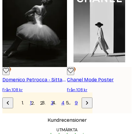
DEAL
DEAL
Domenico Petrocca - Sittande Ballerina Grace Poster
Chanel Mode Poster
Från 108 kr
Från 108 kr
1
3
4
…
9
2
Kundrecensioner
UTMÄRKTA