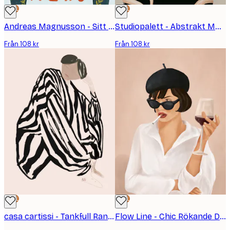
DEAL
DEAL
Andreas Magnusson - Sitt Som En Dam Poster
Studiopalett - Abstrakt Modeporträtt Poster
Från 108 kr
Från 108 kr
DEAL
DEAL
casa cartissi - Tankfull Randig Figur Poster
Flow Line - Chic Rökande Dam Poster