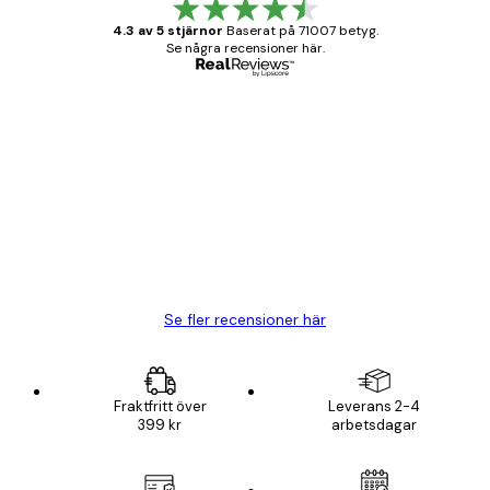
4.3 av 5 stjärnor
Baserat på 71007 betyg.
Se några recensioner här.
Verifierad köpare
Kundrecensioner
BRA
20 apr.
Björn R
Se fler recensioner här
Fraktfritt över
Leverans 2-4
399 kr
arbetsdagar