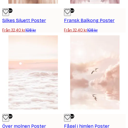
Outlet
Outlet
Silkes Siluett Poster
Fransk Balkong Poster
Från 32,40 kr
108 kr
Från 32,40 kr
108 kr
Outlet
Outlet
Över molnen Poster
Fågel i himlen Poster