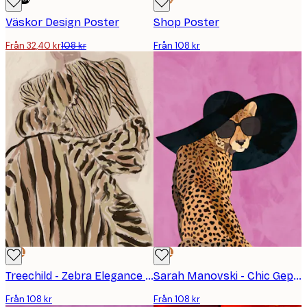
Väskor Design Poster
Shop Poster
Från 32,40 kr
108 kr
Från 108 kr
DEAL
DEAL
Treechild - Zebra Elegance Poster
Sarah Manovski - Chic Gepard Solglasögon Poster
Från 108 kr
Från 108 kr