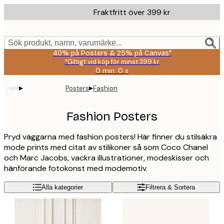
Skip
Fraktfritt över 399 kr
to
main
content.
Sök produkt, namn, varumärke...
40% på Posters & 25% på Canvas*
*Giltigt vid köp för minst 399 kr
0 min.
0 s
Giltig
till
▸
▸
Posters
Fashion
och
med:
2026-
Fashion Posters
08-
09
Pryd väggarna med fashion posters! Här finner du stilsäkra
mode prints med citat av stilikoner så som Coco Chanel
och Marc Jacobs, vackra illustrationer, modeskisser och
hänförande fotokonst med modemotiv.
Alla kategorier
Filtrera & Sortera