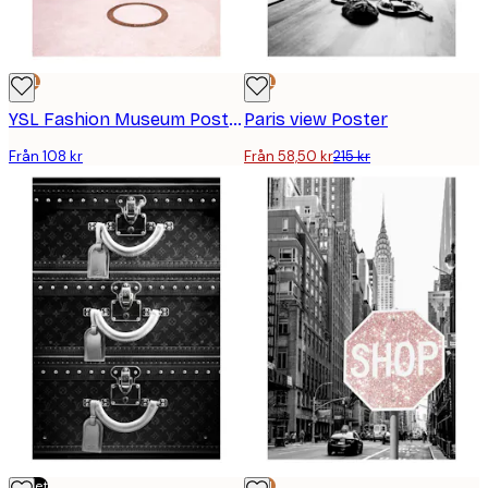
DEAL
DEAL
YSL Fashion Museum Poster
Paris view Poster
Från 108 kr
Från 58,50 kr
215 kr
Outlet
DEAL