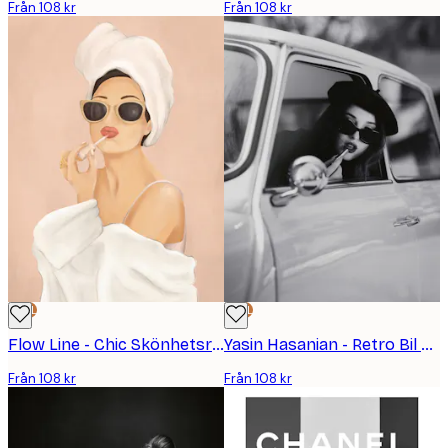
Från 108 kr
Från 108 kr
DEAL
DEAL
Flow Line - Chic Skönhetsrutin Poster
Yasin Hasanian - Retro Bil Glamour Poster
Från 108 kr
Från 108 kr