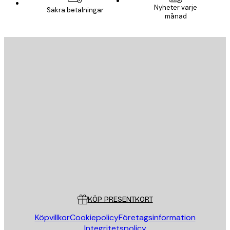
Nyheter varje
Säkra betalningar
månad
E-postadress
SKICKA
Butik
Poster Store
Kundservice
KÖP PRESENTKORT
Köpvillkor
Cookiepolicy
Företagsinformation
Integritetspolicy