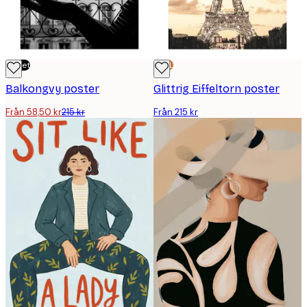
Outlet
DEAL
Balkongvy poster
Glittrig Eiffeltorn poster
Från 58,50 kr
215 kr
Från 215 kr