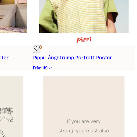
DEAL
ster
Pippi Långstrump Porträtt Poster
Från 119 kr