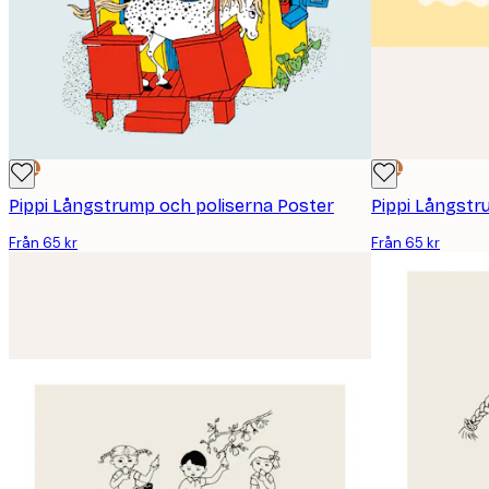
DEAL
DEAL
Pippi Långstrump och poliserna Poster
Pippi Långstr
Från 65 kr
Från 65 kr