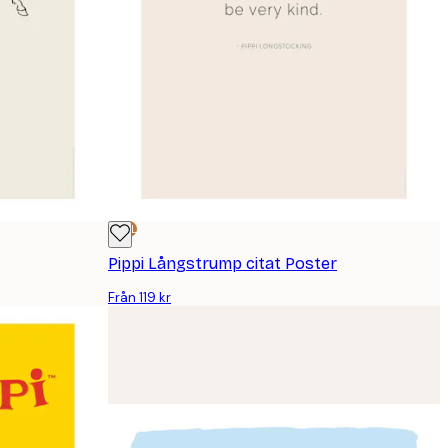
DEAL
Pippi Långstrump citat Poster
Från 119 kr