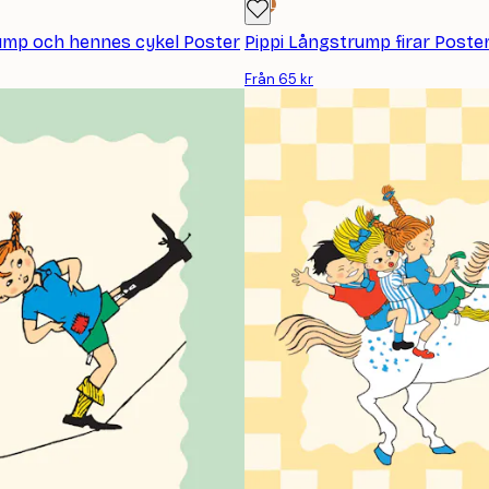
DEAL
ump och hennes cykel Poster
Pippi Långstrump firar Poste
Från 65 kr