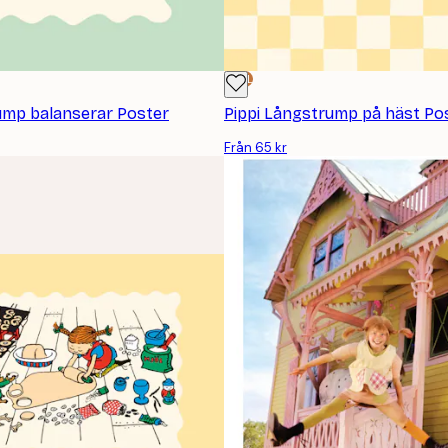
DEAL
ump balanserar Poster
Pippi Långstrump på häst Po
Från 65 kr