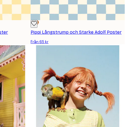
DEAL
ster
Pippi Långstrump och Starke Adolf Poster
Från 65 kr