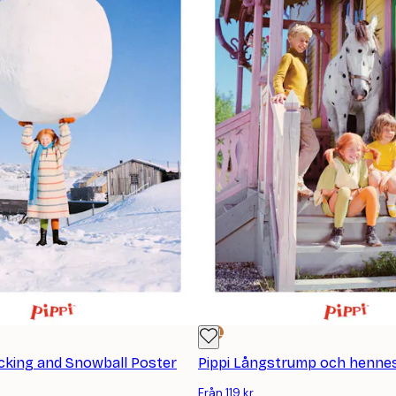
DEAL
cking and Snowball Poster
Från 119 kr