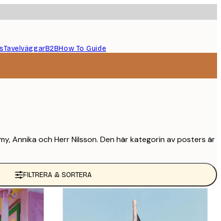
s
Tavelväggar
B2B
How To Guide
my, Annika och Herr Nilsson. Den här kategorin av posters är
FILTRERA & SORTERA