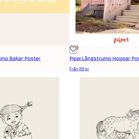
DEAL
ump Bakar Poster
Pippi Långstrump Hoppar Po
Från 119 kr