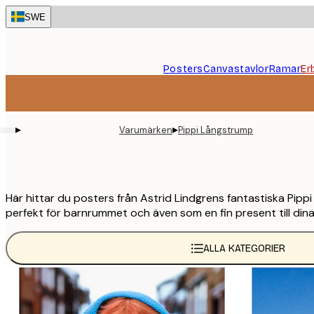
Skip
SWE
to
main
content.
Posters
Canvastavlor
Ramar
Er
▸
▸
Varumärken
Pippi Långstrump
Här hittar du posters från Astrid Lindgrens fantastiska Pip
perfekt för barnrummet och även som en fin present till din
ALLA KATEGORIER