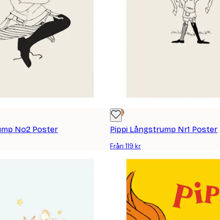
DEAL
rump No2 Poster
Pippi Långstrump Nr1 Poster
Från 119 kr