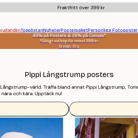
Fraktfritt över 399 kr
bjudanden
Topplistan
Nyheter
Posterpaket
Personliga Fotoposter
40% på Posters & 25% på Canvas*
*Giltigt vid köp för minst 399 kr
0 min.
0 s
Giltig
till
och
med:
2026-
Pippi Långstrump posters
08-
09
pi Långstrump-värld. Träffa bland annat Pippi Långstrump, Tom
a nära och kära. Upptäck nu!