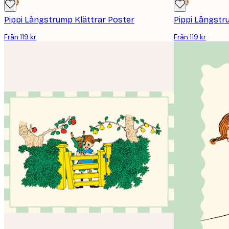
DEAL
DEAL
Pippi Långstrump Klättrar Poster
Pippi Långstr
Från 119 kr
Från 119 kr