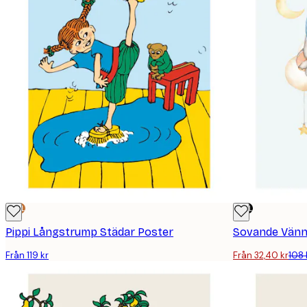
DEAL
DEAL
Pippi Långstrump Städar Poster
Sovande Vänn
Från 119 kr
Från 32,40 kr
108 