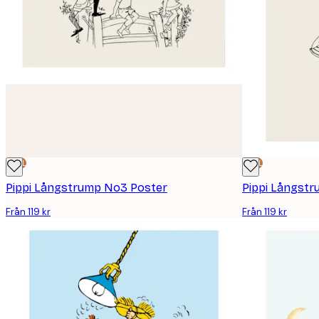
DEAL
DEAL
Pippi Långstrump No3 Poster
Pippi Långst
Från 119 kr
Från 119 kr