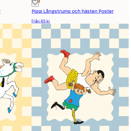
DEAL
r
Pippi Långstrump och hästen Poster
Från 65 kr