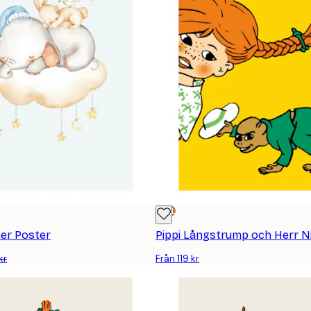
DEAL
er Poster
Pippi Långstrump och Herr N
kr
Från 119 kr