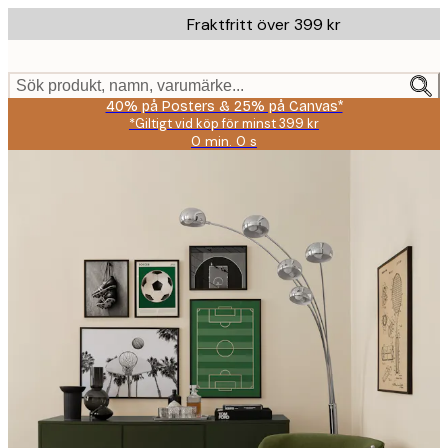
Skip
Fraktfritt över 399 kr
to
main
content.
Sök produkt, namn, varumärke...
40% på Posters & 25% på Canvas*
*Giltigt vid köp för minst 399 kr
0 min.
0 s
Giltig
till
och
med:
2026-
08-
09