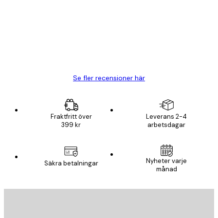
BRA
20 apr.
Björn R
Se fler recensioner här
Fraktfritt över
Leverans 2-4
399 kr
arbetsdagar
Nyheter varje
Säkra betalningar
månad