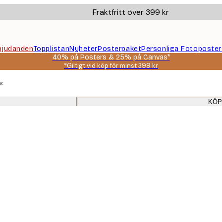
Fraktfritt över 399 kr
bjudanden
Topplistan
Nyheter
Posterpaket
Personliga Fotoposter
40% på Posters & 25% på Canvas*
*Giltigt vid köp för minst 399 kr
ad med naturtryck i beige och gyllene citataffischer med ekramar för ma
KÖP