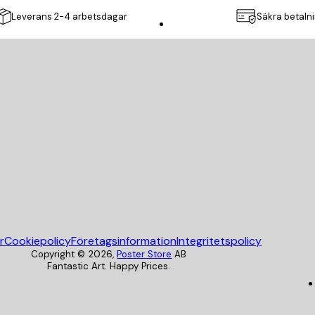
Leverans 2-4 arbetsdagar
Säkra betaln
Poster Store
r
Cookiepolicy
Företagsinformation
Integritetspolicy
Copyright ©
2026
,
Poster Store
AB
Fantastic Art. Happy Prices.