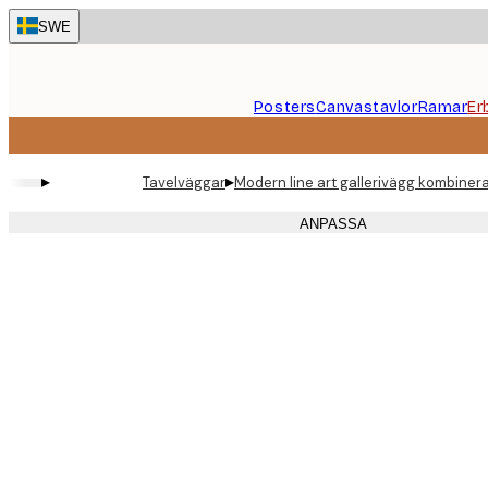
Skip
SWE
to
main
content.
Posters
Canvastavlor
Ramar
Er
▸
▸
Tavelväggar
Modern line art gallerivägg kombiner
ANPASSA