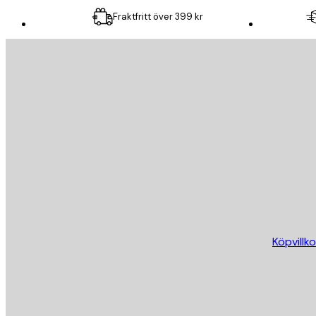
Fraktfritt över 399 kr
E-postadress
SKICKA
Butik
Köpvillko