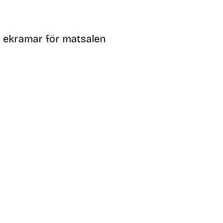
d ekramar för matsalen
Verifierad köpare
Super nöjd!
13 apr.
Caroline S