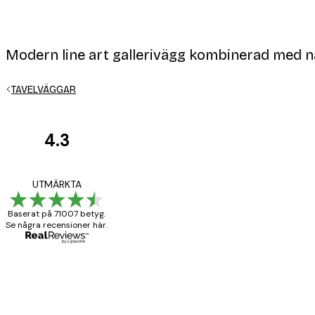
Modern line art gallerivägg kombinerad med na
TAVELVÄGGAR
4.3
Kundrecensioner
BRA
UTMÄRKTA
Baserat på 71007 betyg.
Se några recensioner här.
20 apr.
Björn R