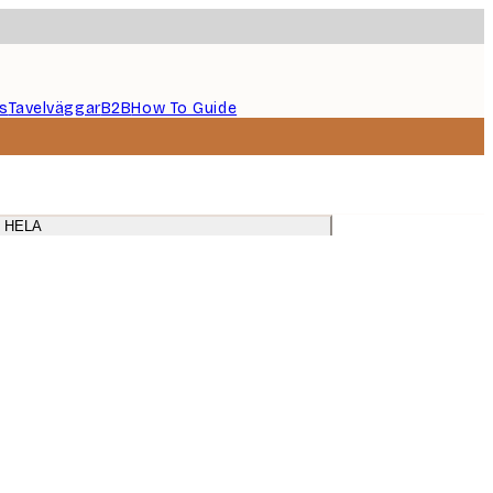
s
Tavelväggar
B2B
How To Guide
tsalen
 HELA