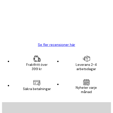
BRA
20 apr.
Björn R
Se fler recensioner här
Fraktfritt över
Leverans 2-4
399 kr
arbetsdagar
Nyheter varje
Säkra betalningar
månad