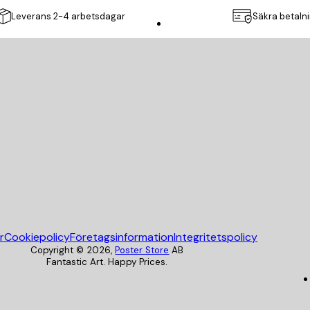
Leverans 2-4 arbetsdagar
Säkra betaln
Poster Store
r
Cookiepolicy
Företagsinformation
Integritetspolicy
Copyright ©
2026
,
Poster Store
AB
Fantastic Art. Happy Prices.