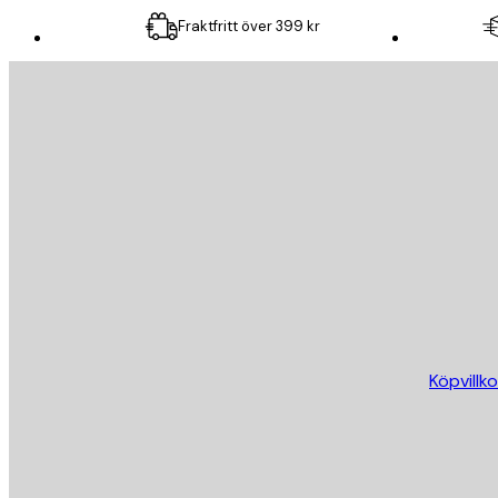
Fraktfritt över 399 kr
E-postadress
SKICKA
Butik
Köpvillko