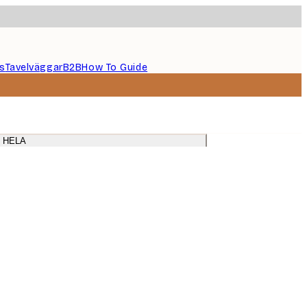
s
Tavelväggar
B2B
How To Guide
 HELA