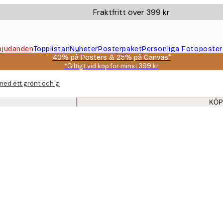
Fraktfritt över 399 kr
bjudanden
Topplistan
Nyheter
Posterpaket
Personliga Fotoposter
40% på Posters & 25% på Canvas*
*Giltigt vid köp för minst 399 kr
med ett grönt och guldigt tema med guldramar för vardagsrummet
KÖP