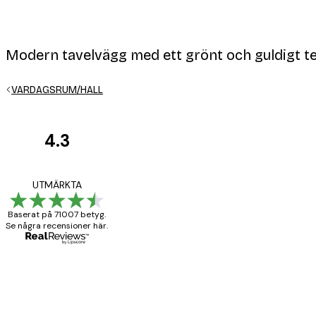
Modern tavelvägg med ett grönt och guldigt
VARDAGSRUM/HALL
4.3
Kundrecensioner
BRA
UTMÄRKTA
Baserat på 71007 betyg.
Se några recensioner här.
20 apr.
Björn R