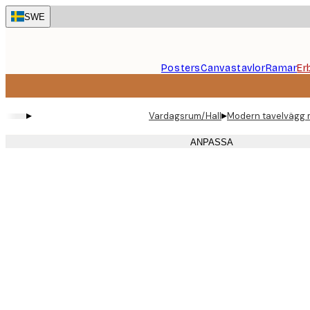
Skip
SWE
to
main
content.
Posters
Canvastavlor
Ramar
Er
▸
▸
Vardagsrum/Hall
Modern tavelvägg 
ANPASSA