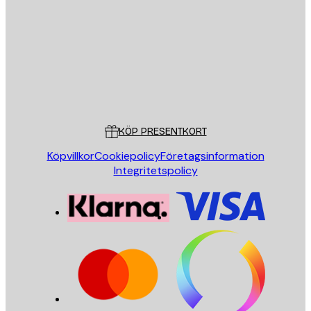
SKICKA
Butik
Poster Store
Kundservice
KÖP PRESENTKORT
Köpvillkor
Cookiepolicy
Företagsinformation
Integritetspolicy