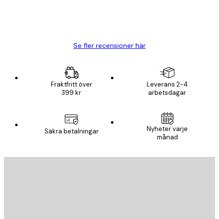
20 apr.
Björn R
Se fler recensioner här
Fraktfritt över
Leverans 2-4
399 kr
arbetsdagar
Nyheter varje
Säkra betalningar
månad
E-postadress