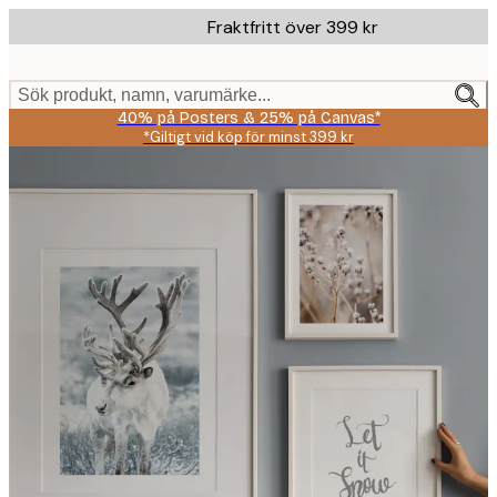
Skip
Fraktfritt över 399 kr
to
main
content.
Sök produkt, namn, varumärke...
40% på Posters & 25% på Canvas*
*Giltigt vid köp för minst 399 kr