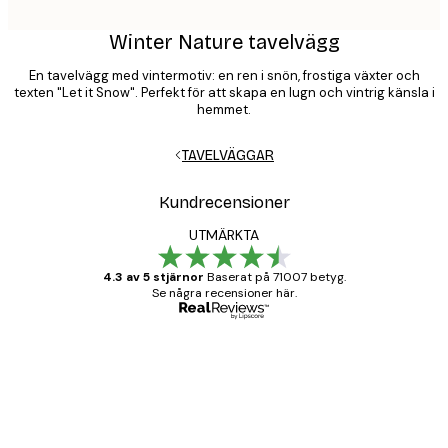
Winter Nature tavelvägg
En tavelvägg med vintermotiv: en ren i snön, frostiga växter och
texten "Let it Snow". Perfekt för att skapa en lugn och vintrig känsla i
hemmet.
TAVELVÄGGAR
Kundrecensioner
UTMÄRKTA
4.3 av 5 stjärnor
Baserat på 71007 betyg.
Se några recensioner här.
Verifierad köpare
Kundrecensioner
BRA