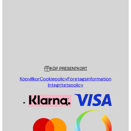
E-postadress
SKICKA
Butik
Poster Store
Kundservice
KÖP PRESENTKORT
Köpvillkor
Cookiepolicy
Företagsinformation
Integritetspolicy