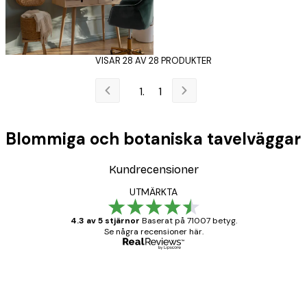
VISAR 28 AV 28 PRODUKTER
1
Blommiga och botaniska tavelväggar
Kundrecensioner
UTMÄRKTA
4.3 av 5 stjärnor
Baserat på 71007 betyg.
Se några recensioner här.
Verifierad köpare
Kundrecensioner
BRA