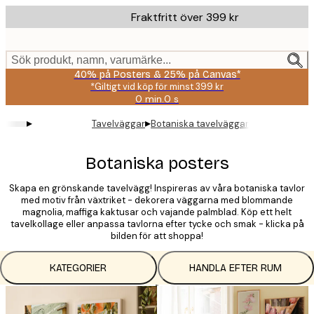
Skip
Fraktfritt över 399 kr
to
main
content.
Sök produkt, namn, varumärke...
40% på Posters & 25% på Canvas*
*Giltigt vid köp för minst 399 kr
0 min.
0 s
Giltig
till
▸
▸
Tavelväggar
Botaniska tavelväggar
och
med:
2026-
Botaniska posters
08-
09
Skapa en grönskande tavelvägg! Inspireras av våra botaniska tavlor
med motiv från växtriket - dekorera väggarna med blommande
magnolia, maffiga kaktusar och vajande palmblad. Köp ett helt
tavelkollage eller anpassa tavlorna efter tycke och smak - klicka på
bilden för att shoppa!
KATEGORIER
HANDLA EFTER RUM