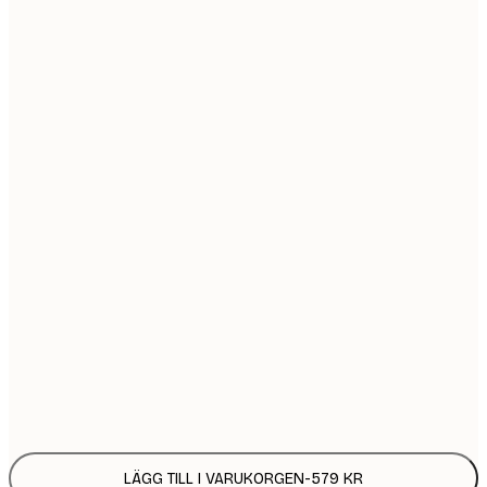
50x70 cm
9
70x100 cm
1 8
Ingen ram
LÄGG TILL I VARUKORGEN
-
579 KR