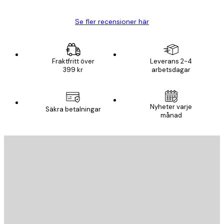
Se fler recensioner här
Fraktfritt över
Leverans 2-4
399 kr
arbetsdagar
Nyheter varje
Säkra betalningar
månad
E-postadress
SKICKA