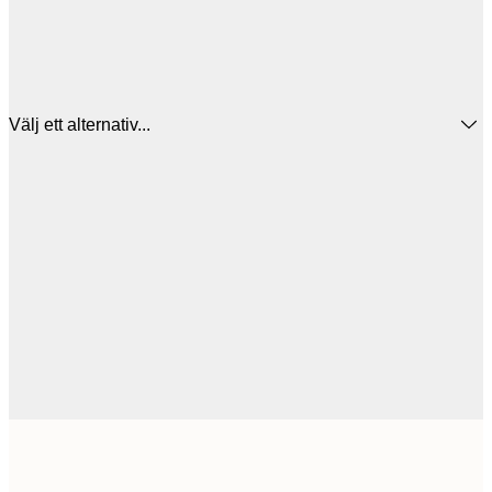
Välj ett alternativ...
30x40 cm
5