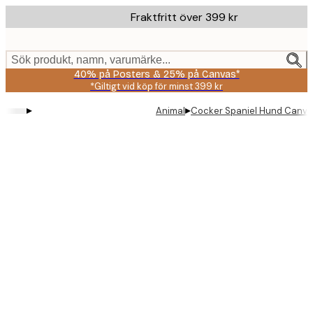
Skip
Fraktfritt över 399 kr
to
main
content.
Sök produkt, namn, varumärke...
40% på Posters & 25% på Canvas*
*Giltigt vid köp för minst 399 kr
▸
▸
Animal
Cocker Spaniel Hund Canva
Product