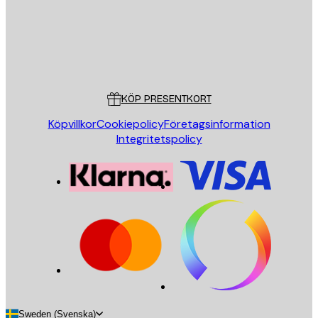
Butik
Poster Store
Kundservice
KÖP PRESENTKORT
Köpvillkor
Cookiepolicy
Företagsinformation
Integritetspolicy
Sweden (Svenska)