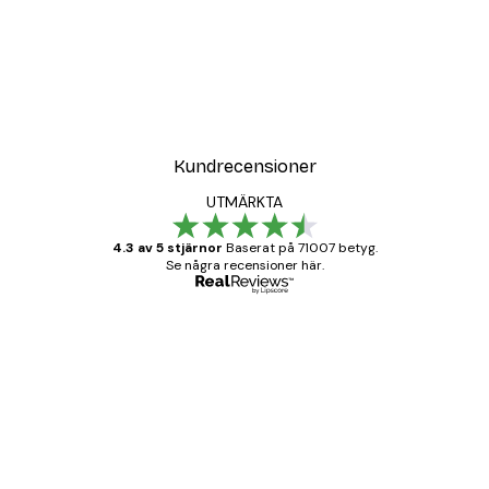
Kundrecensioner
UTMÄRKTA
4.3 av 5 stjärnor
Baserat på 71007 betyg.
Se några recensioner här.
Verifierad köpare
Kundrecensioner
BRA
20 apr.
Björn R