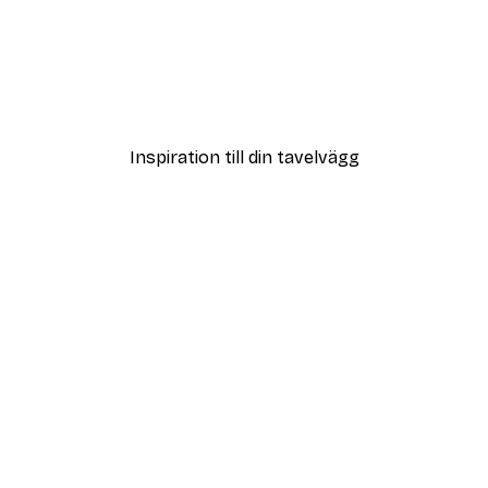
DEAL
Poster
Vägen till Stranden Poste
Från 108 kr
Inspiration till din tavelvägg