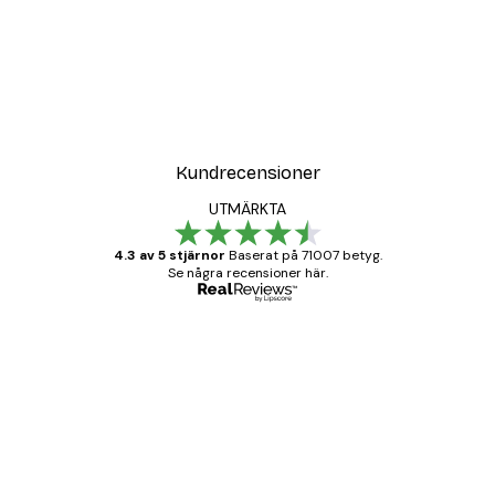
DEAL
Poster
Vägen till Stranden Poste
Från 108 kr
Kundrecensioner
UTMÄRKTA
4.3 av 5 stjärnor
Baserat på 71007 betyg.
Se några recensioner här.
Verifierad köpare
Kundrecensioner
BRA
20 apr.
Björn R