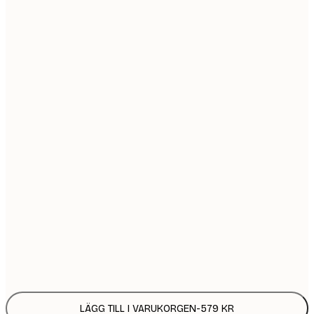
50x70 cm
9
70x100 cm
1 8
Ingen ram
LÄGG TILL I VARUKORGEN
-
579 KR