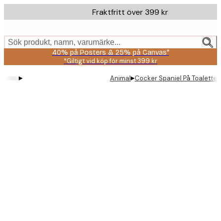
Skip
Fraktfritt över 399 kr
to
main
content.
Sök produkt, namn, varumärke...
40% på Posters & 25% på Canvas*
*Giltigt vid köp för minst 399 kr
▸
▸
Animal
Cocker Spaniel På Toalette
Product