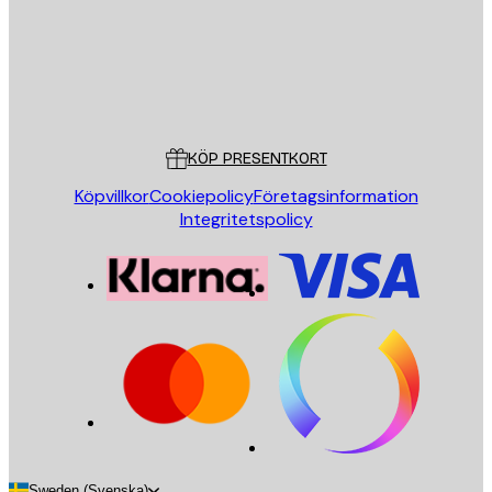
Butik
Poster Store
Kundservice
KÖP PRESENTKORT
Köpvillkor
Cookiepolicy
Företagsinformation
Integritetspolicy
Sweden (Svenska)