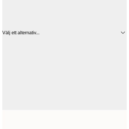
Välj ett alternativ...
30x40 cm
5