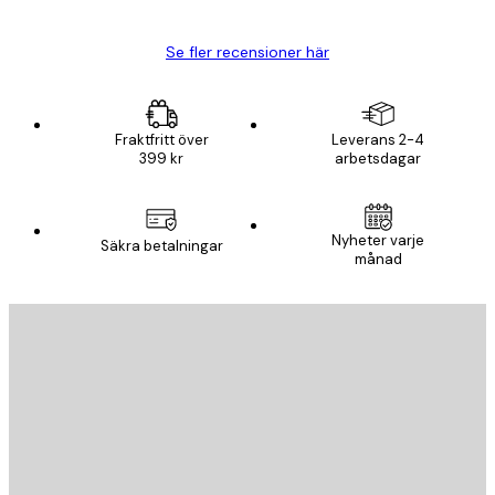
Se fler recensioner här
Fraktfritt över
Leverans 2-4
399 kr
arbetsdagar
Nyheter varje
Säkra betalningar
månad
E-postadress
SKICKA