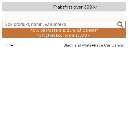
Skip
Fraktfritt över 399 kr
to
main
content.
Sök produkt, namn, varumärke...
40% på Posters & 25% på Canvas*
*Giltigt vid köp för minst 399 kr
▸
▸
Black and white
Race Car Canvasta