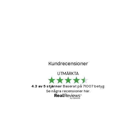
DEAL
Poster
Vägen till Stranden Poste
Från 108 kr
Kundrecensioner
UTMÄRKTA
4.3 av 5 stjärnor
Baserat på 71007 betyg.
Se några recensioner här.
Verifierad köpare
Kundrecensioner
BRA