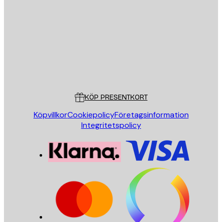
E-postadress
SKICKA
Butik
Poster Store
Kundservice
KÖP PRESENTKORT
Köpvillkor
Cookiepolicy
Företagsinformation
Integritetspolicy