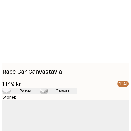
Product
images
Race Car Canvastavla
1 149 kr
DEAL
Poster
Canvas
Storlek