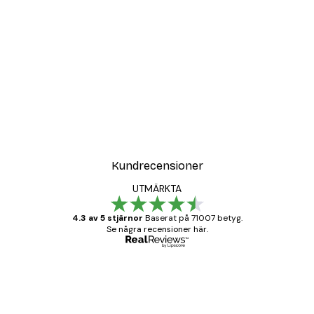
Kundrecensioner
UTMÄRKTA
4.3 av 5 stjärnor
Baserat på 71007 betyg.
Se några recensioner här.
Verifierad köpare
Kundrecensioner
BRA