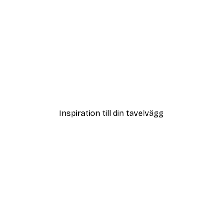
DEAL
Poster
Vägen till Stranden Poste
Från 108 kr
Inspiration till din tavelvägg