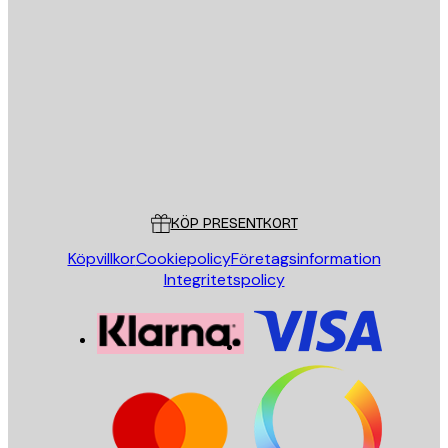
E-postadress
SKICKA
Butik
Poster Store
Kundservice
KÖP PRESENTKORT
Köpvillkor
Cookiepolicy
Företagsinformation
Integritetspolicy