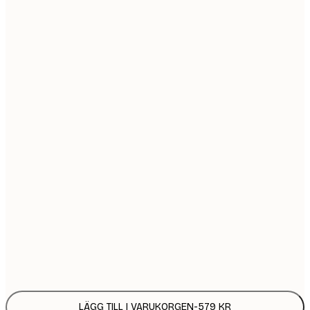
30x40 cm
5
50x70 cm
9
Ingen ram
LÄGG TILL I VARUKORGEN
-
579 KR