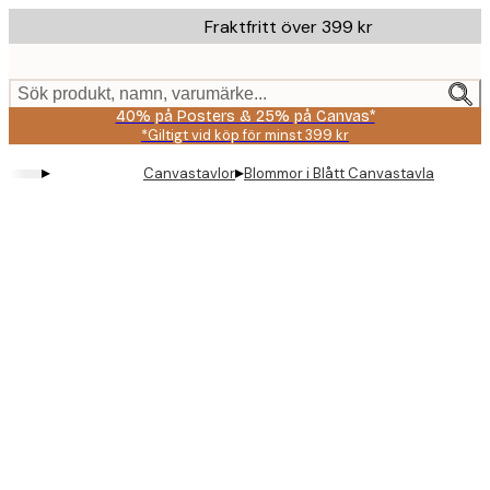
Skip
Fraktfritt över 399 kr
to
main
content.
Sök produkt, namn, varumärke...
40% på Posters & 25% på Canvas*
*Giltigt vid köp för minst 399 kr
▸
▸
Canvastavlor
Blommor i Blått Canvastavla