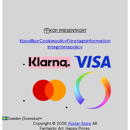
Butik
Poster Store
Kundservice
KÖP PRESENTKORT
Köpvillkor
Cookiepolicy
Företagsinformation
Integritetspolicy
Sweden (Svenska)
Copyright ©
2026
,
Poster Store
AB
Fantastic Art. Happy Prices.