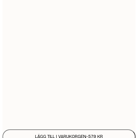
30x40 cm
5
50x70 cm
9
Ingen ram
LÄGG TILL I VARUKORGEN
-
579 KR