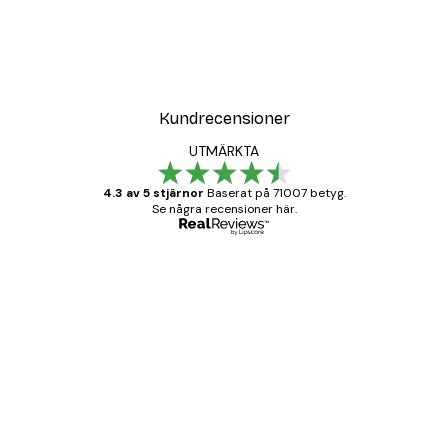
DEAL
Poster
Vägen till Stranden Poste
Från 108 kr
Kundrecensioner
UTMÄRKTA
4.3 av 5 stjärnor
Baserat på 71007 betyg.
Se några recensioner här.
Verifierad köpare
Kundrecensioner
BRA
20 apr.
Björn R