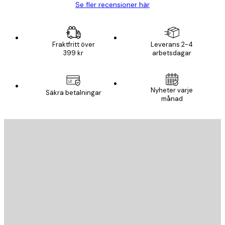
Se fler recensioner här
Fraktfritt över
Leverans 2-4
399 kr
arbetsdagar
Nyheter varje
Säkra betalningar
månad
E-postadress
SKICKA