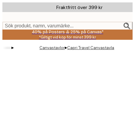
Skip
Fraktfritt över 399 kr
to
main
content.
Sök produkt, namn, varumärke...
40% på Posters & 25% på Canvas*
*Giltigt vid köp för minst 399 kr
▸
▸
Canvastavlor
Capri Travel Canvastavla