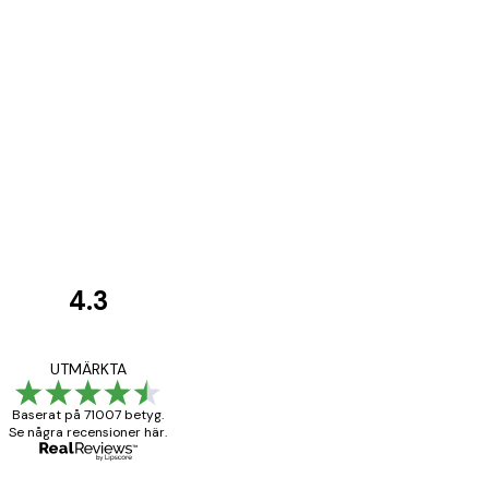
4.3
Kundrecensioner
BRA
UTMÄRKTA
Baserat på 71007 betyg.
Se några recensioner här.
20 apr.
Björn R