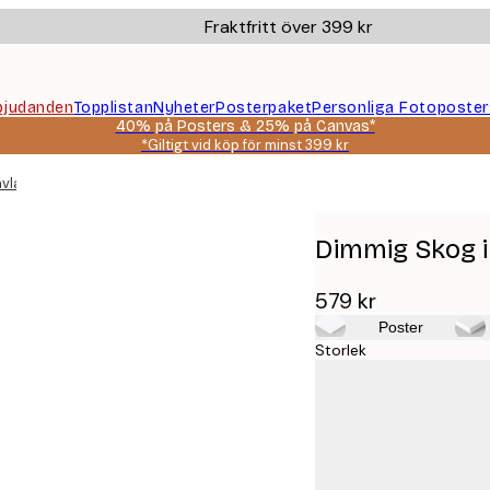
Fraktfritt över 399 kr
bjudanden
Topplistan
Nyheter
Posterpaket
Personliga Fotoposter
40% på Posters & 25% på Canvas*
*Giltigt vid köp för minst 399 kr
vla
Dimmig Skog i
579 kr
Poster
Storlek