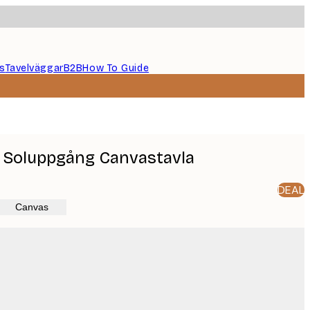
s
Tavelväggar
B2B
How To Guide
 Soluppgång Canvastavla
DEAL
Canvas