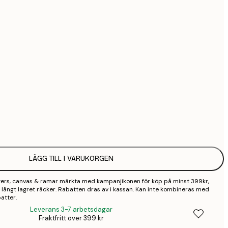
5
9
Ingen ram
LÄGG TILL I VARUKORGEN
sters, canvas & ramar märkta med kampanjikonen för köp på minst 399kr,
 så långt lagret räcker. Rabatten dras av i kassan. Kan inte kombineras med
atter.
Leverans 3-7 arbetsdagar
Fraktfritt över 399 kr