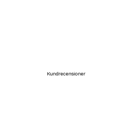
DEAL
Vägen till Stranden Poster
Från 108 kr
Kundrecensioner