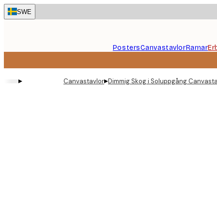
Skip
SWE
to
main
content.
Posters
Canvastavlor
Ramar
Er
▸
▸
Canvastavlor
Dimmig Skog i Soluppgång Canvasta