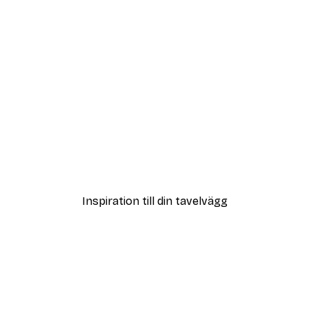
DEAL
ter
Strandgräs Poster
Från 108 kr
Inspiration till din tavelvägg