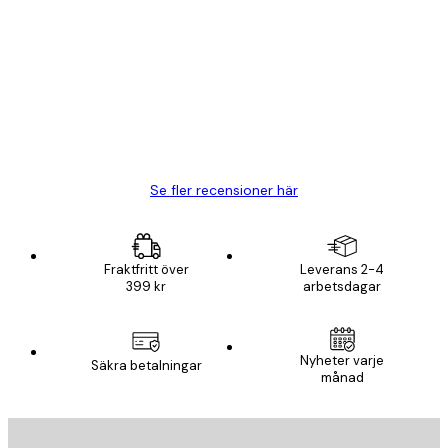
Kundrecensioner
BRA
20 apr.
Björn R
Se fler recensioner här
Fraktfritt över
Leverans 2-4
399 kr
arbetsdagar
Nyheter varje
Säkra betalningar
månad