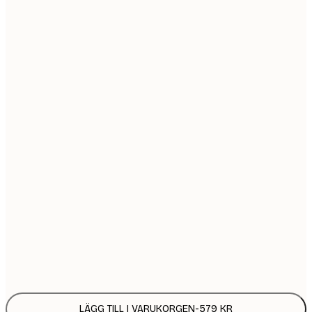
30x40 cm
5
50x70 cm
9
Ingen ram
LÄGG TILL I VARUKORGEN
-
579 KR