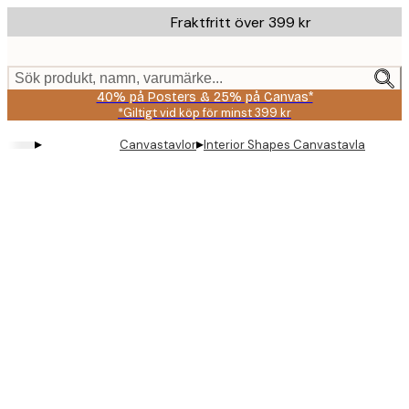
Skip
Fraktfritt över 399 kr
to
main
content.
Sök produkt, namn, varumärke...
40% på Posters & 25% på Canvas*
*Giltigt vid köp för minst 399 kr
▸
▸
Canvastavlor
Interior Shapes Canvastavla