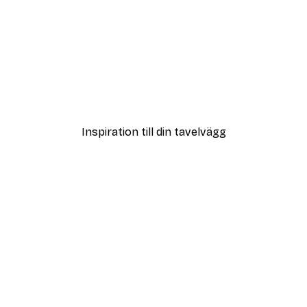
DEAL
Poster
Vägen till Stranden Poste
Från 108 kr
Inspiration till din tavelvägg