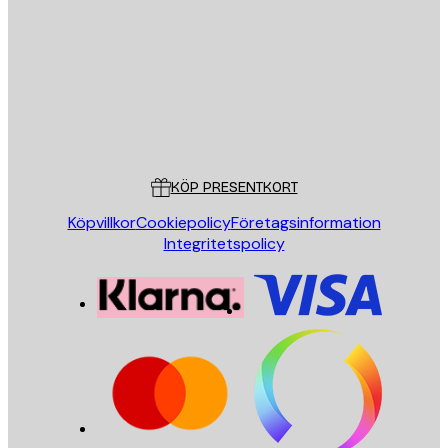
SKICKA
Butik
Poster Store
Kundservice
KÖP PRESENTKORT
Köpvillkor
Cookiepolicy
Företagsinformation
Integritetspolicy