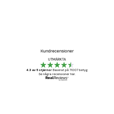
Kundrecensioner
UTMÄRKTA
4.3 av 5 stjärnor
Baserat på 71007 betyg.
Se några recensioner här.
Verifierad köpare
Kundrecensioner
BRA