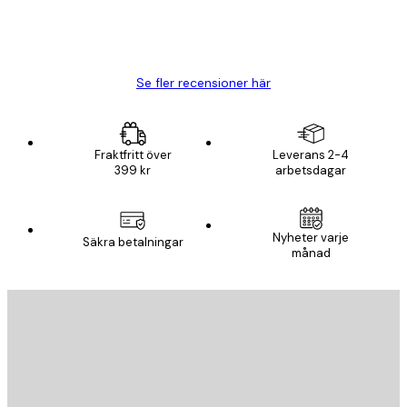
20 apr.
Björn R
Se fler recensioner här
Fraktfritt över
Leverans 2-4
399 kr
arbetsdagar
Nyheter varje
Säkra betalningar
månad
E-postadress