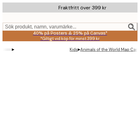
Skip
Fraktfritt över 399 kr
to
main
content.
Sök produkt, namn, varumärke...
40% på Posters & 25% på Canvas*
*Giltigt vid köp för minst 399 kr
▸
▸
Kids
Animals of the World Map Can