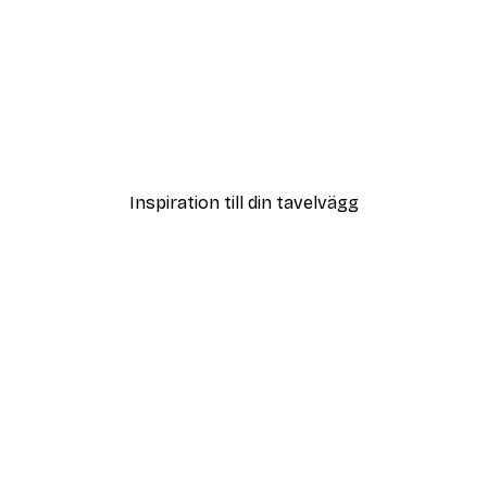
DEAL
Poster
Vägen till Stranden Poste
Från 108 kr
Inspiration till din tavelvägg