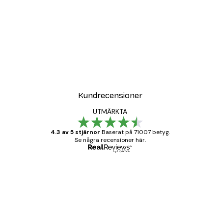
Kundrecensioner
UTMÄRKTA
4.3 av 5 stjärnor
Baserat på 71007 betyg.
Se några recensioner här.
Verifierad köpare
Kundrecensioner
BRA