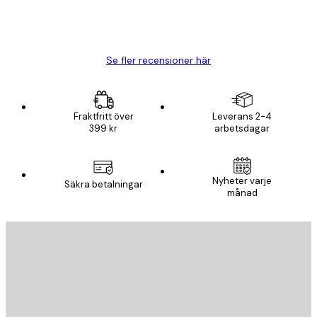
20 apr.
Björn R
Se fler recensioner här
Fraktfritt över
Leverans 2-4
399 kr
arbetsdagar
Nyheter varje
Säkra betalningar
månad
E-postadress