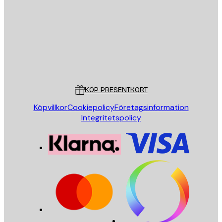
SKICKA
Butik
Poster Store
Kundservice
KÖP PRESENTKORT
Köpvillkor
Cookiepolicy
Företagsinformation
Integritetspolicy