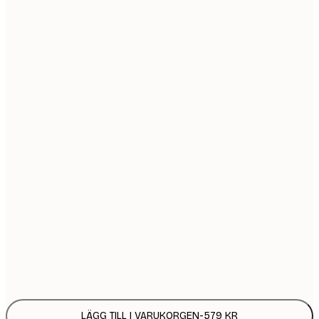
30x40 cm
5
50x70 cm
9
Ingen ram
LÄGG TILL I VARUKORGEN
-
579 KR