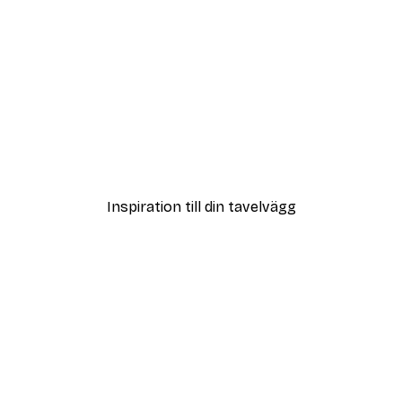
DEAL
Poster
Vägen till Stranden Poste
Från 108 kr
Inspiration till din tavelvägg