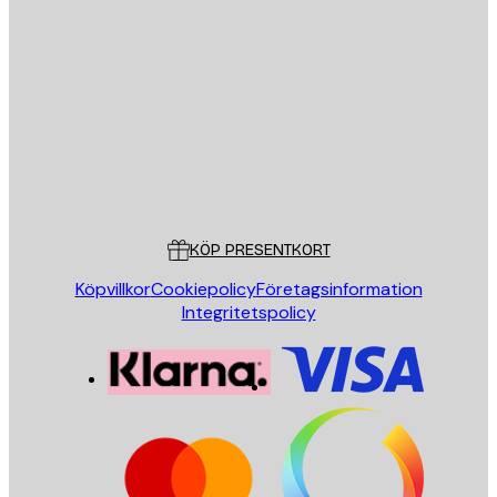
E-postadress
SKICKA
Butik
Poster Store
Kundservice
KÖP PRESENTKORT
Köpvillkor
Cookiepolicy
Företagsinformation
Integritetspolicy