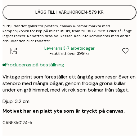
LÄGG TILL I VARUKORGEN
-
579 KR
*Erbjudandet gäller för posters, canvas & ramar märkta med
kampanjikonen för köp på minst 399kr, fram till 9/8 kl. 23:59 eller så långt
lagret räcker. Rabatten dras av i kassan. Kan inte kombineras med andra
erbjudanden eller rabatter.
Leverans 3-7 arbetsdagar
Fraktfritt över 399 kr
Produceras på beställning
Vintage print som föreställer ett ångtåg som reser över en
stenbro med många bågar, genom frodiga gröna kullar
under en grå himmel, med vit rök som bolmar från tåget.
Djup: 3,2 cm
Motivet har en platt yta som är tryckt på canvas.
CANPS50124-5