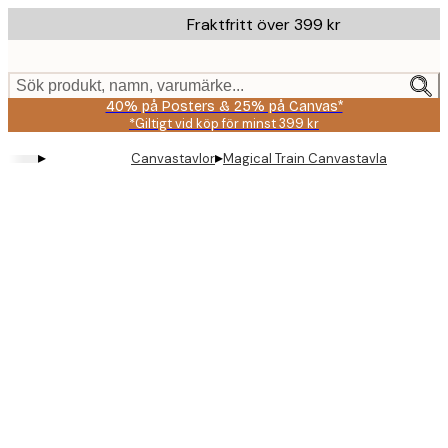
Skip
Fraktfritt över 399 kr
to
main
content.
Sök produkt, namn, varumärke...
40% på Posters & 25% på Canvas*
*Giltigt vid köp för minst 399 kr
▸
▸
Canvastavlor
Magical Train Canvastavla