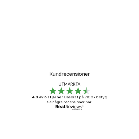
Kundrecensioner
UTMÄRKTA
4.3 av 5 stjärnor
Baserat på 71007 betyg.
Se några recensioner här.
Verifierad köpare
Kundrecensioner
BRA