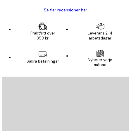
Se fler recensioner här
Fraktfritt över
Leverans 2-4
399 kr
arbetsdagar
Nyheter varje
Säkra betalningar
månad
E-postadress
SKICKA