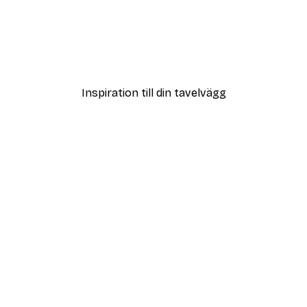
DEAL
Vass i Sol Poster
Från 108 kr
Inspiration till din tavelvägg