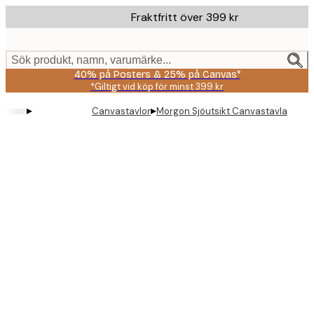
Skip
Fraktfritt över 399 kr
to
main
content.
Sök produkt, namn, varumärke...
40% på Posters & 25% på Canvas*
*Giltigt vid köp för minst 399 kr
▸
▸
Canvastavlor
Morgon Sjöutsikt Canvastavla