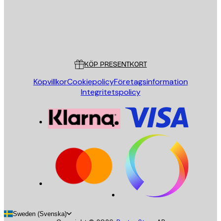
Butik
Poster Store
Kundservice
KÖP PRESENTKORT
Köpvillkor
Cookiepolicy
Företagsinformation
Integritetspolicy
Sweden (Svenska)