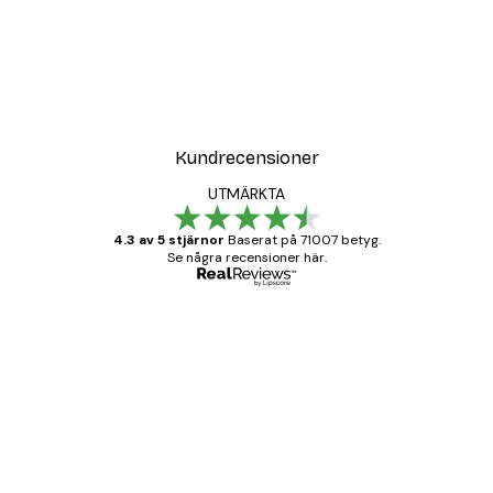
Kundrecensioner
UTMÄRKTA
4.3 av 5 stjärnor
Baserat på 71007 betyg.
Se några recensioner här.
Verifierad köpare
Kundrecensioner
BRA
20 apr.
Björn R