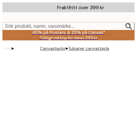
Skip
Fraktfritt över 399 kr
to
main
content.
Sök produkt, namn, varumärke...
40% på Posters & 25% på Canvas*
*Giltigt vid köp för minst 399 kr
▸
▸
Canvastavlor
Tulpaner canvastavla