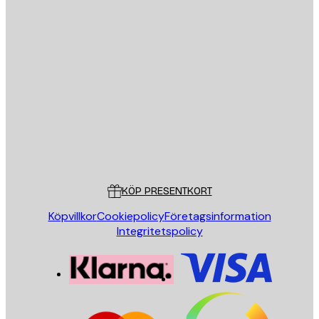
E-postadress
SKICKA
Butik
Poster Store
Kundservice
KÖP PRESENTKORT
Köpvillkor
Cookiepolicy
Företagsinformation
Integritetspolicy