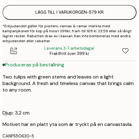
LÄGG TILL I VARUKORGEN
-
579 KR
*Erbjudandet gäller för posters, canvas & ramar märkta med
kampanjikonen för köp på minst 399kr, fram till 9/8 kl. 23:59 eller så långt
lagret räcker. Rabatten dras av i kassan. Kan inte kombineras med andra
erbjudanden eller rabatter.
Leverans 3-7 arbetsdagar
Fraktfritt över 399 kr
Produceras på beställning
Two tulips with green stems and leaves on a light
background. A fresh and timeless canvas that brings calm
to any room.
Djup: 3,2 cm
Motivet har en platt yta som är tryckt på en canvastavla.
CANPS50630-5