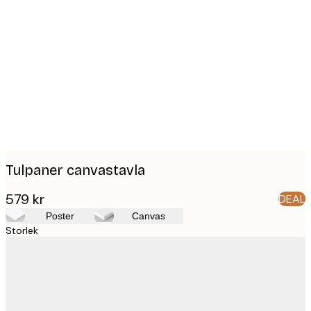
Product
images
Tulpaner canvastavla
579 kr
DEAL
Poster
Canvas
Storlek