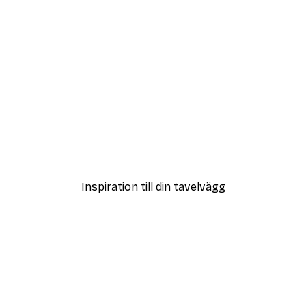
DEAL
Poster
Vägen till Stranden Poste
Från 108 kr
Inspiration till din tavelvägg