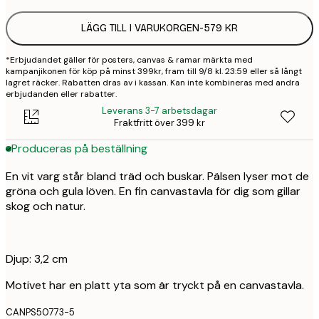
LÄGG TILL I VARUKORGEN
-
579 KR
*Erbjudandet gäller för posters, canvas & ramar märkta med
kampanjikonen för köp på minst 399kr, fram till 9/8 kl. 23:59 eller så långt
lagret räcker. Rabatten dras av i kassan. Kan inte kombineras med andra
erbjudanden eller rabatter.
Leverans 3-7 arbetsdagar
Fraktfritt över 399 kr
Produceras på beställning
En vit varg står bland träd och buskar. Pälsen lyser mot de
gröna och gula löven. En fin canvastavla för dig som gillar
skog och natur.
Djup: 3,2 cm
Motivet har en platt yta som är tryckt på en canvastavla.
CANPS50773-5