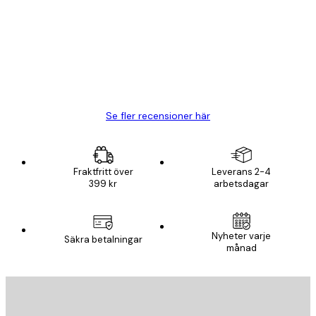
BRA
20 apr.
Björn R
Se fler recensioner här
Fraktfritt över
Leverans 2-4
399 kr
arbetsdagar
Nyheter varje
Säkra betalningar
månad