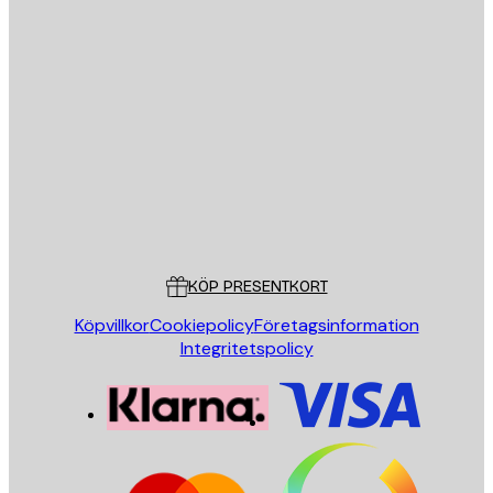
E-postadress
SKICKA
Butik
Poster Store
Kundservice
KÖP PRESENTKORT
Köpvillkor
Cookiepolicy
Företagsinformation
Integritetspolicy