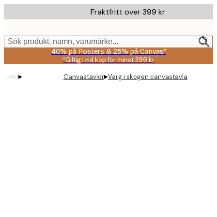
Skip
Fraktfritt över 399 kr
to
main
content.
Sök produkt, namn, varumärke...
40% på Posters & 25% på Canvas*
*Giltigt vid köp för minst 399 kr
▸
▸
Canvastavlor
Varg i skogen canvastavla