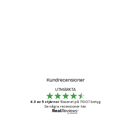
DEAL
Poster
Vägen till Stranden Poste
Från 108 kr
Kundrecensioner
UTMÄRKTA
4.3 av 5 stjärnor
Baserat på 71007 betyg.
Se några recensioner här.
Verifierad köpare
Kundrecensioner