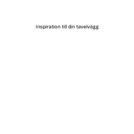
Coco Poster
Från 108 kr
Inspiration till din tavelvägg