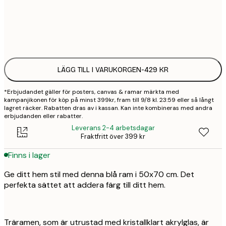
2
4
LÄGG TILL I VARUKORGEN
-
429 KR
*Erbjudandet gäller för posters, canvas & ramar märkta med
kampanjikonen för köp på minst 399kr, fram till 9/8 kl. 23:59 eller så långt
lagret räcker. Rabatten dras av i kassan. Kan inte kombineras med andra
erbjudanden eller rabatter.
Leverans 2-4 arbetsdagar
Fraktfritt över 399 kr
Finns i lager
Ge ditt hem stil med denna blå ram i 50x70 cm. Det
perfekta sättet att addera färg till ditt hem.
Träramen, som är utrustad med kristallklart akrylglas, är