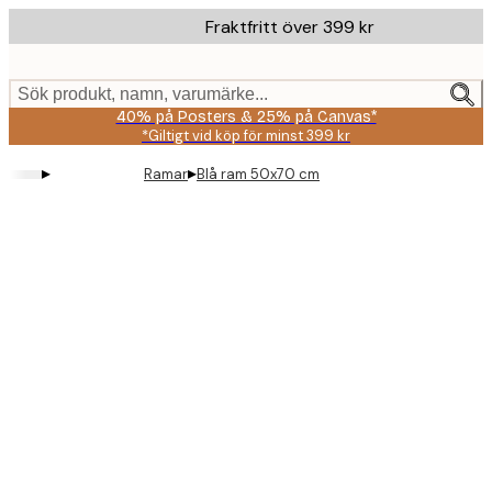
Skip
Fraktfritt över 399 kr
to
main
content.
Sök produkt, namn, varumärke...
40% på Posters & 25% på Canvas*
*Giltigt vid köp för minst 399 kr
▸
▸
Ramar
Blå ram 50x70 cm