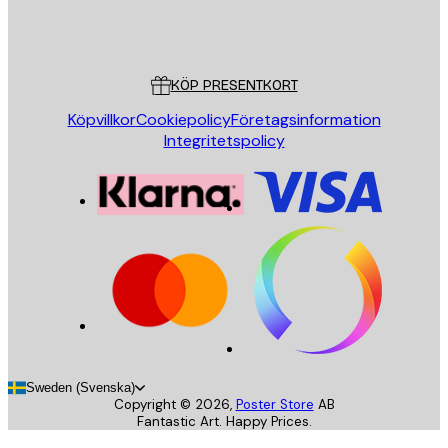
Butik
Poster Store
Kundservice
KÖP PRESENTKORT
Köpvillkor
Cookiepolicy
Företagsinformation
Integritetspolicy
Sweden (Svenska)
Copyright ©
2026
,
Poster Store
AB
Fantastic Art. Happy Prices.