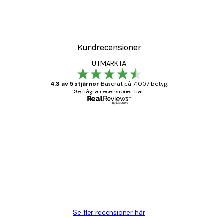
Kundrecensioner
UTMÄRKTA
4.3 av 5 stjärnor
Baserat på 71007 betyg.
Se några recensioner här.
Verifierad köpare
Kundrecensioner
BRA
20 apr.
Björn R
Se fler recensioner här