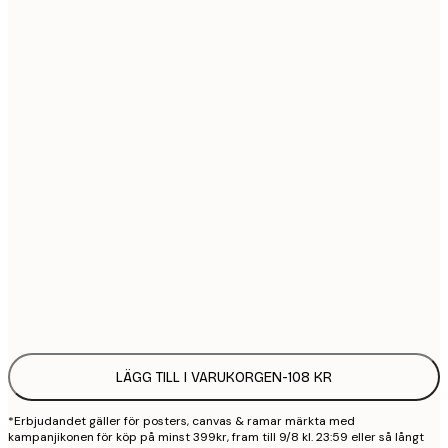
21x30 cm
1
30x40 cm
2
40x50 cm
2
50x70 cm
3
70x100 cm
4
100x150 cm
9
Frame
options
LÄGG TILL I VARUKORGEN
-
108 KR
*Erbjudandet gäller för posters, canvas & ramar märkta med
kampanjikonen för köp på minst 399kr, fram till 9/8 kl. 23:59 eller så långt