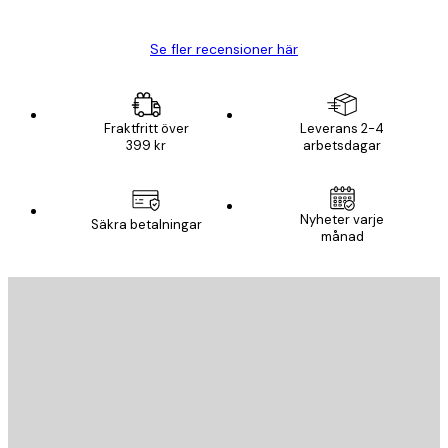
Se fler recensioner här
Fraktfritt över
Leverans 2-4
399 kr
arbetsdagar
Nyheter varje
Säkra betalningar
månad
E-postadress
SKICKA