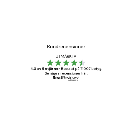
Kundrecensioner
UTMÄRKTA
4.3 av 5 stjärnor
Baserat på 71007 betyg.
Se några recensioner här.
Verifierad köpare
Kundrecensioner
BRA
20 apr.
Björn R