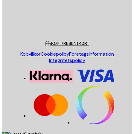
Butik
Poster Store
Kundservice
KÖP PRESENTKORT
Köpvillkor
Cookiepolicy
Företagsinformation
Integritetspolicy