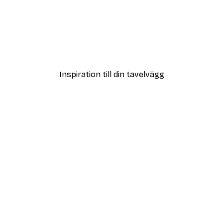
DEAL
Emiliano Deificus - Minimalist Hong Kong Map Poster
Olga Telnova - Gyllene So
Från 119 kr
Inspiration till din tavelvägg