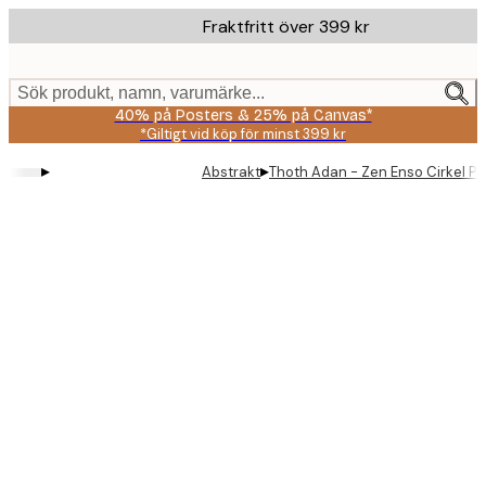
Skip
Fraktfritt över 399 kr
to
main
content.
Sök produkt, namn, varumärke...
40% på Posters & 25% på Canvas*
*Giltigt vid köp för minst 399 kr
▸
▸
Abstrakt
Thoth Adan - Zen Enso Cirkel Po