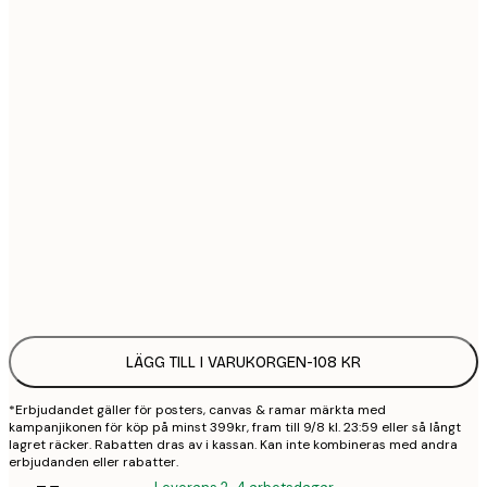
21x30 cm
1
30x40 cm
2
50x70 cm
3
70x100 cm
4
100x150 cm
9
Frame
options
LÄGG TILL I VARUKORGEN
-
108 KR
*Erbjudandet gäller för posters, canvas & ramar märkta med
kampanjikonen för köp på minst 399kr, fram till 9/8 kl. 23:59 eller så långt
lagret räcker. Rabatten dras av i kassan. Kan inte kombineras med andra
erbjudanden eller rabatter.