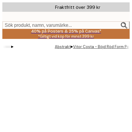
Skip
Fraktfritt över 399 kr
to
main
content.
Sök produkt, namn, varumärke...
40% på Posters & 25% på Canvas*
*Giltigt vid köp för minst 399 kr
▸
▸
Abstrakt
Vitor Costa - Böjd Röd Form Pos