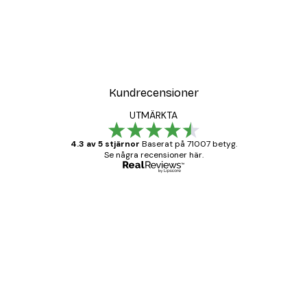
DEAL
Sommarmorgon Poster
Från 108 kr
Kundrecensioner
UTMÄRKTA
4.3 av 5 stjärnor
Baserat på 71007 betyg.
Se några recensioner här.
Verifierad köpare
Kundrecensioner
BRA
20 apr.
Björn R