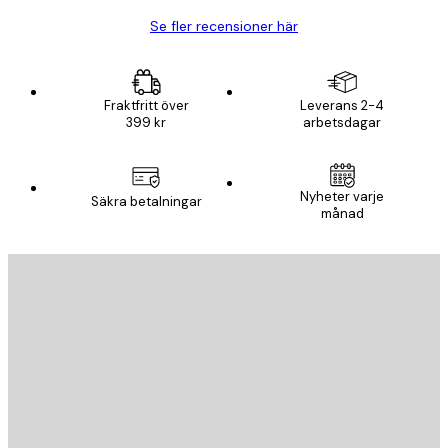
Se fler recensioner här
Fraktfritt över
Leverans 2-4
399 kr
arbetsdagar
Nyheter varje
Säkra betalningar
månad
E-postadress
SKICKA