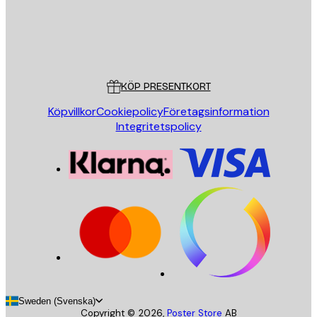
Butik
Poster Store
Kundservice
KÖP PRESENTKORT
Köpvillkor
Cookiepolicy
Företagsinformation
Integritetspolicy
Sweden (Svenska)
Copyright ©
2026
,
Poster Store
AB