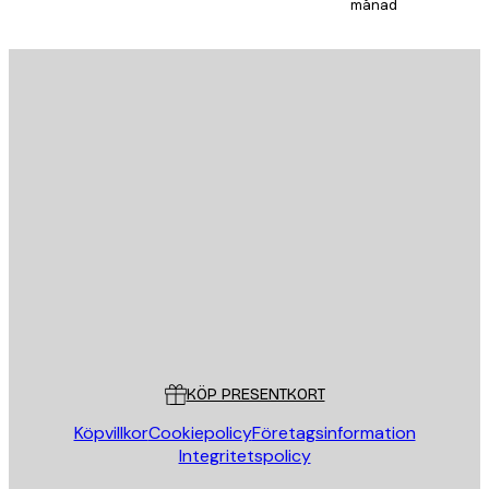
månad
E-postadress
SKICKA
Butik
Poster Store
Kundservice
KÖP PRESENTKORT
Köpvillkor
Cookiepolicy
Företagsinformation
Integritetspolicy