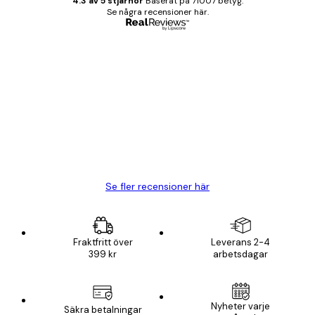
4.3 av 5 stjärnor
Baserat på 71007 betyg.
Se några recensioner här.
Verifierad köpare
Kundrecensioner
BRA
20 apr.
Björn R
Se fler recensioner här
Fraktfritt över
Leverans 2-4
399 kr
arbetsdagar
Nyheter varje
Säkra betalningar