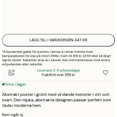
50x70 cm
3
Frame
options
LÄGG TILL I VARUKORGEN
-
347 KR
*Erbjudandet gäller för posters, canvas & ramar märkta med
kampanjikonen för köp på minst 399kr, fram till 9/8 kl. 23:59 eller så långt
lagret räcker. Rabatten dras av i kassan. Kan inte kombineras med andra
erbjudanden eller rabatter.
Leverans 2-4 arbetsdagar
Fraktfritt över 399 kr
Finns i lager
Abstrakt poster i grönt med virvlande mönster i vitt och
svart. Den mjuka, abstrakta designen passar perfekt som
tavla i moderna hem.
Ram ingår ej.