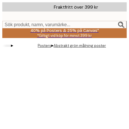
Skip
Fraktfritt över 399 kr
to
main
content.
Sök produkt, namn, varumärke...
40% på Posters & 25% på Canvas*
*Giltigt vid köp för minst 399 kr
▸
▸
Posters
Abstrakt grön målning poster