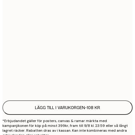
21x30 cm
1
30x40 cm
2
40x50 cm
2
70x100 cm
4
100x150 cm
9
Frame
options
LÄGG TILL I VARUKORGEN
-
108 KR
*Erbjudandet gäller för posters, canvas & ramar märkta med
kampanjikonen för köp på minst 399kr, fram till 9/8 kl. 23:59 eller så långt
lagret räcker. Rabatten dras av i kassan. Kan inte kombineras med andra