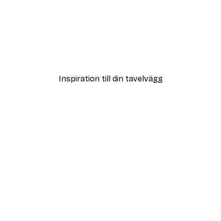
DEAL
Poster
Vägen till Stranden Poste
Från 108 kr
Inspiration till din tavelvägg