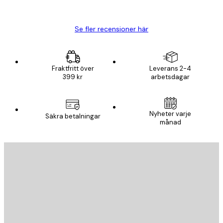
Björn R
Se fler recensioner här
Fraktfritt över
Leverans 2-4
399 kr
arbetsdagar
Nyheter varje
Säkra betalningar
månad
E-postadress
SKICKA