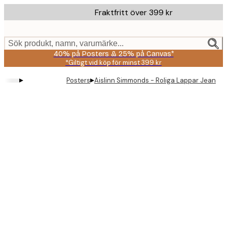
Skip
Fraktfritt över 399 kr
to
main
content.
Sök produkt, namn, varumärke...
40% på Posters & 25% på Canvas*
*Giltigt vid köp för minst 399 kr
▸
▸
Posters
Aislinn Simmonds - Roliga Lappar Jeansja