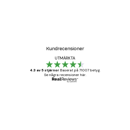
Kundrecensioner
UTMÄRKTA
4.3 av 5 stjärnor
Baserat på 71007 betyg.
Se några recensioner här.
Verifierad köpare
Kundrecensioner
BRA
20 apr.