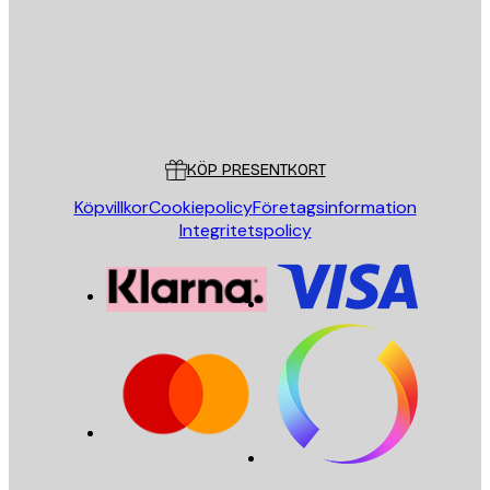
Butik
Poster Store
Kundservice
KÖP PRESENTKORT
Köpvillkor
Cookiepolicy
Företagsinformation
Integritetspolicy