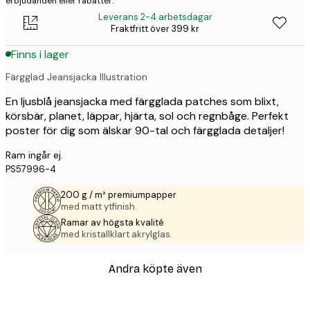
erbjudanden eller rabatter.
Leverans 2-4 arbetsdagar
Fraktfritt över 399 kr
Finns i lager
Färgglad Jeansjacka Illustration
En ljusblå jeansjacka med färgglada patches som blixt,
körsbär, planet, läppar, hjärta, sol och regnbåge. Perfekt
poster för dig som älskar 90-tal och färgglada detaljer!
Ram ingår ej.
PS57996-4
200 g / m² premiumpapper
med matt ytfinish.
Ramar av högsta kvalité
med kristallklart akrylglas.
Andra köpte även