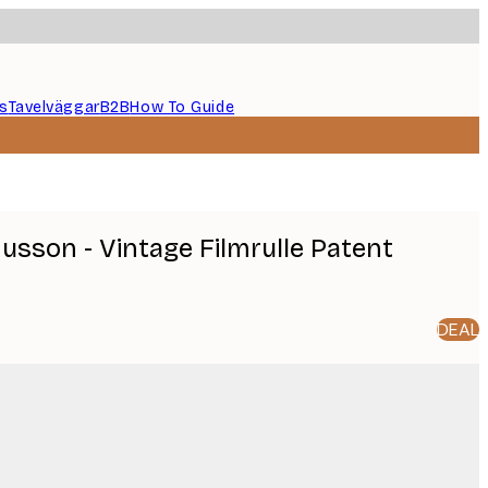
s
Tavelväggar
B2B
How To Guide
sson - Vintage Filmrulle Patent
DEAL