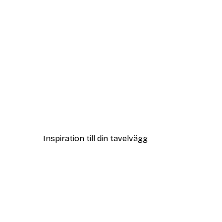
DEAL
Vägen till Stranden Poster
Från 108 kr
Inspiration till din tavelvägg