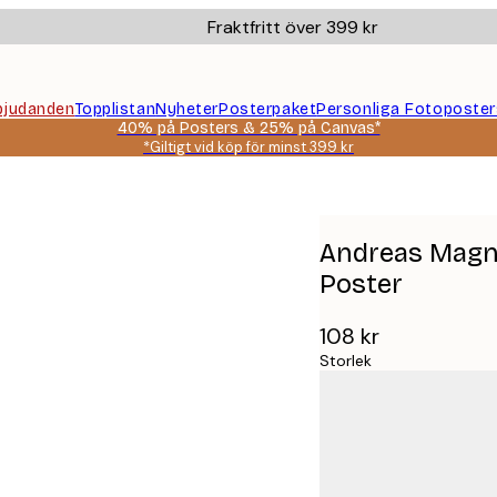
Fraktfritt över 399 kr
bjudanden
Topplistan
Nyheter
Posterpaket
Personliga Fotoposter
40% på Posters & 25% på Canvas*
*Giltigt vid köp för minst 399 kr
tent Poster
Andreas Magnu
Poster
108 kr
Storlek