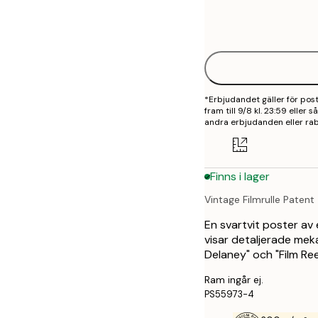
Frame
21x30 cm
options
30x40 cm
50x70 cm
*Erbjudandet gäller för po
70x100 cm
fram till 9/8 kl. 23:59 eller
andra erbjudanden eller rab
100x150 cm
Finns i lager
Vintage Filmrulle Patent
En svartvit poster av 
visar detaljerade mek
Delaney" och "Film Reel
Ram ingår ej.
PS55973-4