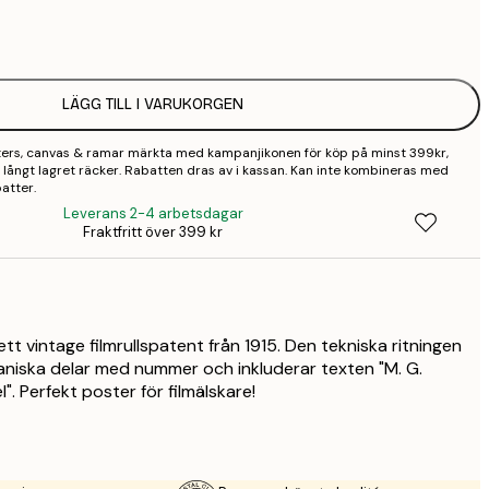
1
2
LÄGG TILL I VARUKORGEN
3
sters, canvas & ramar märkta med kampanjikonen för köp på minst 399kr,
4
 så långt lagret räcker. Rabatten dras av i kassan. Kan inte kombineras med
atter.
9
Leverans 2-4 arbetsdagar
Fraktfritt över 399 kr
ett vintage filmrullspatent från 1915. Den tekniska ritningen
aniska delar med nummer och inkluderar texten "M. G.
". Perfekt poster för filmälskare!