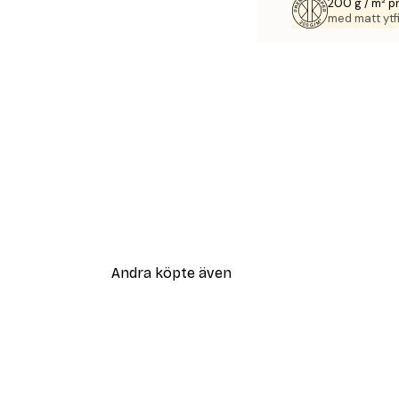
200 g / m² 
med matt ytfi
Andra köpte även