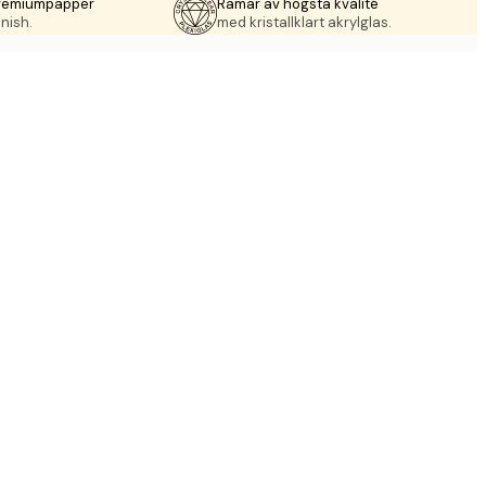
premiumpapper
Ramar av högsta kvalité
nish.
med kristallklart akrylglas.