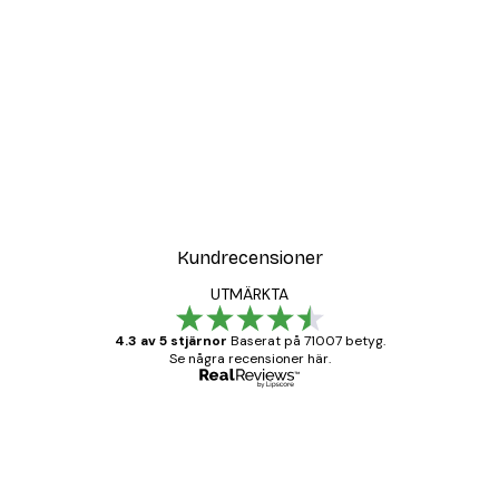
Kundrecensioner
UTMÄRKTA
4.3 av 5 stjärnor
Baserat på 71007 betyg.
Se några recensioner här.
Verifierad köpare
Kundrecensioner
BRA