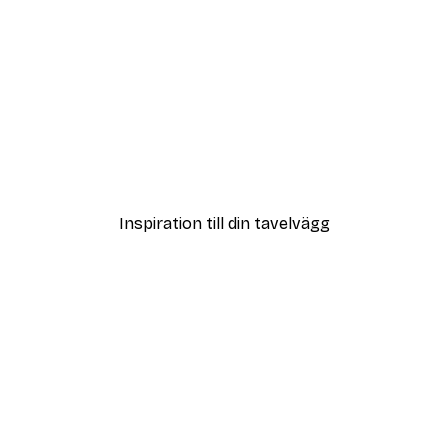
DEAL
rakta Blommor Poster
Jessica Pleur - Home Is P
Från 119 kr
Inspiration till din tavelvägg