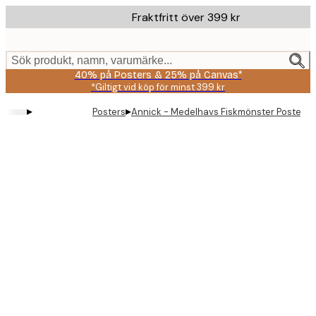
Skip
Fraktfritt över 399 kr
to
main
content.
Sök produkt, namn, varumärke...
40% på Posters & 25% på Canvas*
*Giltigt vid köp för minst 399 kr
▸
▸
Posters
Annick - Medelhavs Fiskmönster Poster