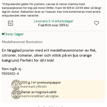
*Erbjudandet gäller för posters, canvas & ramar märkta med
kampanjikonen för köp på minst 399kr, fram till 9/8 kl. 23:59 eller så långt
lagret räcker. Rabatten dras av i kassan. Kan inte kombineras med andra
erbjudanden eller rabatter.
Leverans 2-4 arbetsdagar
Fraktfritt över 399 kr
Finns i lager
Medelhavsmat Illustration
En färgglad poster med ett medelhavsmönster av fisk,
citroner, tomater, oliver och vitlök på en ljus orange
bakgrund. Perfekt för ditt kök!
Ram ingår ej.
PS55652-4
200 g / m² premiumpapper
med matt ytfinish.
Ramar av högsta kvalité
med kristallklart akrylglas.