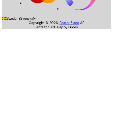
Sweden (Svenska)
Copyright ©
2026
,
Poster Store
AB
Fantastic Art. Happy Prices.