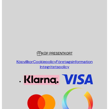
E-postadress
SKICKA
Butik
Poster Store
Kundservice
KÖP PRESENTKORT
Köpvillkor
Cookiepolicy
Företagsinformation
Integritetspolicy