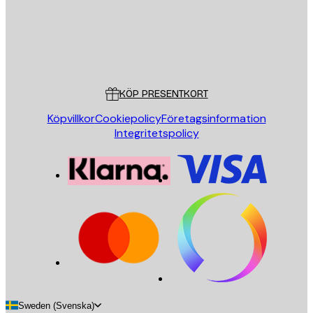
Butik
Poster Store
Kundservice
KÖP PRESENTKORT
Köpvillkor
Cookiepolicy
Företagsinformation
Integritetspolicy
Sweden (Svenska)