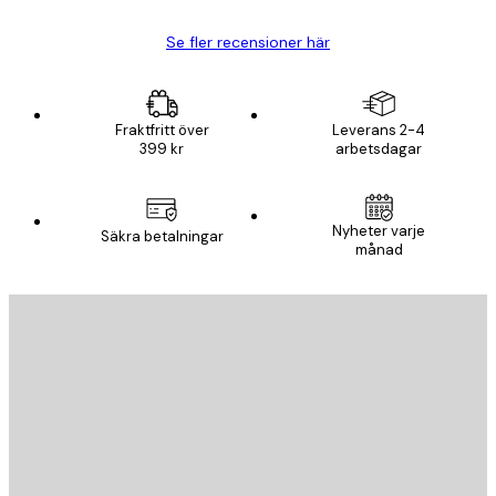
Se fler recensioner här
Fraktfritt över
Leverans 2-4
399 kr
arbetsdagar
Nyheter varje
Säkra betalningar
månad
E-postadress
SKICKA