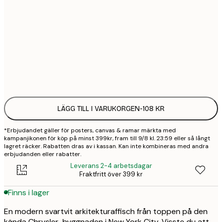
21x30 cm
1
50x70 cm
3
Frame
options
LÄGG TILL I VARUKORGEN
-
108 KR
*Erbjudandet gäller för posters, canvas & ramar märkta med
kampanjikonen för köp på minst 399kr, fram till 9/8 kl. 23:59 eller så långt
lagret räcker. Rabatten dras av i kassan. Kan inte kombineras med andra
erbjudanden eller rabatter.
Leverans 2-4 arbetsdagar
Fraktfritt över 399 kr
Finns i lager
En modern svartvit arkitekturaffisch från toppen på den
kända Chrysler-byggnaden i New York City. Visste du att