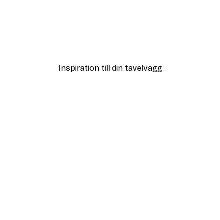
DEAL
ter
Vägen till Stranden Poste
Från 108 kr
Inspiration till din tavelvägg