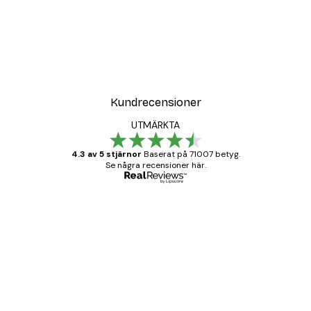
Kundrecensioner
UTMÄRKTA
4.3 av 5 stjärnor
Baserat på 71007 betyg.
Se några recensioner här.
Verifierad köpare
Kundrecensioner
BRA
20 apr.
Björn R