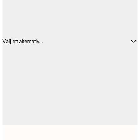
Välj ett alternativ...
50x50 cm
2