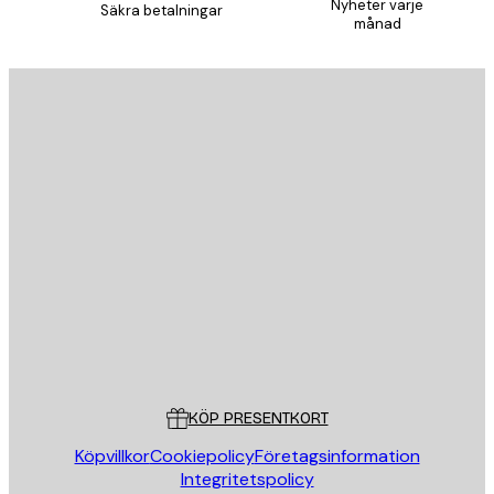
Nyheter varje
Säkra betalningar
månad
E-postadress
SKICKA
Butik
Poster Store
Kundservice
KÖP PRESENTKORT
Köpvillkor
Cookiepolicy
Företagsinformation
Integritetspolicy