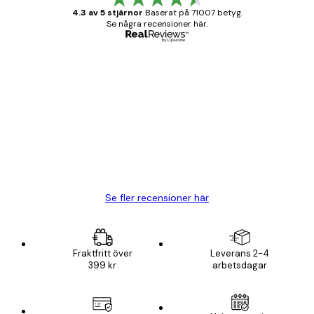
4.3 av 5 stjärnor
Baserat på 71007 betyg.
Se några recensioner här.
Verifierad köpare
Kundrecensioner
BRA
20 apr.
Björn R
Se fler recensioner här
Fraktfritt över
Leverans 2-4
399 kr
arbetsdagar