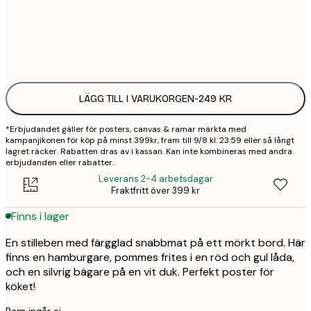
Frame
options
LÄGG TILL I VARUKORGEN
-
249 KR
*Erbjudandet gäller för posters, canvas & ramar märkta med
kampanjikonen för köp på minst 399kr, fram till 9/8 kl. 23:59 eller så långt
lagret räcker. Rabatten dras av i kassan. Kan inte kombineras med andra
erbjudanden eller rabatter.
Leverans 2-4 arbetsdagar
Fraktfritt över 399 kr
Finns i lager
En stilleben med färgglad snabbmat på ett mörkt bord. Här
finns en hamburgare, pommes frites i en röd och gul låda,
och en silvrig bägare på en vit duk. Perfekt poster för
köket!