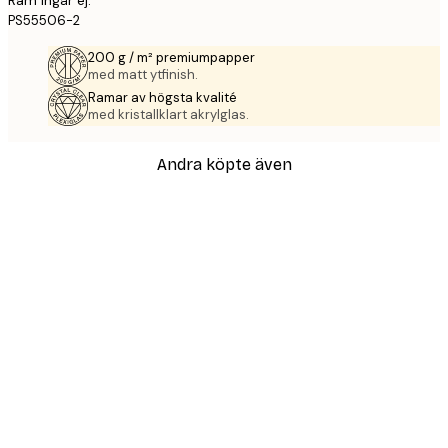
Ram ingår ej.
PS55506-2
200 g / m² premiumpapper
med matt ytfinish.
Ramar av högsta kvalité
med kristallklart akrylglas.
Andra köpte även