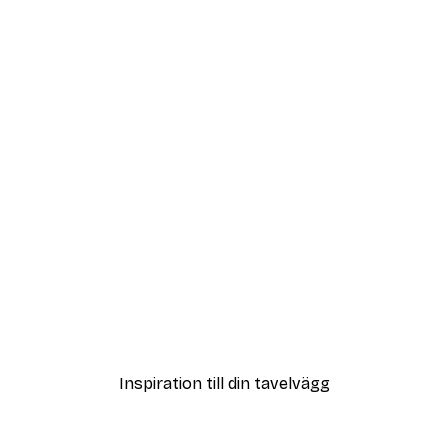
DEAL
ter
Strandgräs Poster
Från 108 kr
Inspiration till din tavelvägg