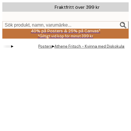
Skip
Fraktfritt över 399 kr
to
main
content.
Sök produkt, namn, varumärke...
40% på Posters & 25% på Canvas*
*Giltigt vid köp för minst 399 kr
▸
▸
Posters
Athene Fritsch - Kvinna med Diskokulahjä