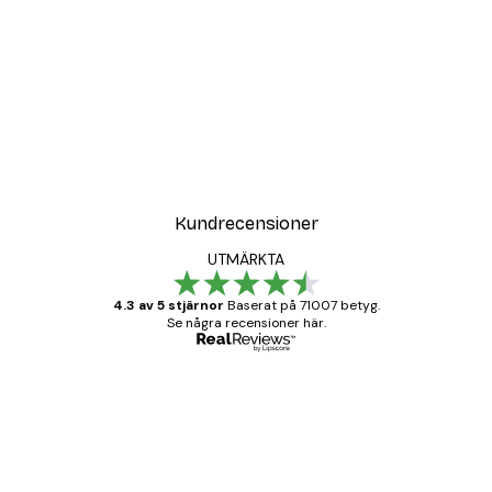
DEAL
Poster
Vägen till Stranden Poste
Från 108 kr
Kundrecensioner
UTMÄRKTA
4.3 av 5 stjärnor
Baserat på 71007 betyg.
Se några recensioner här.
Verifierad köpare
Kundrecensioner
BRA