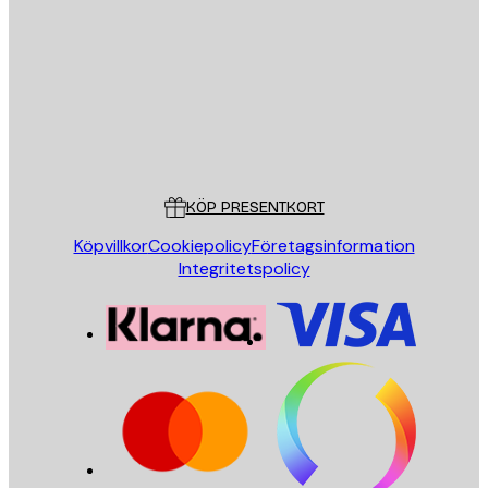
SKICKA
Butik
Poster Store
Kundservice
KÖP PRESENTKORT
Köpvillkor
Cookiepolicy
Företagsinformation
Integritetspolicy