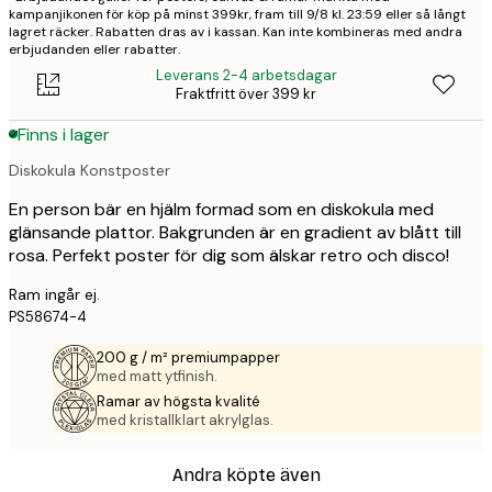
kampanjikonen för köp på minst 399kr, fram till 9/8 kl. 23:59 eller så långt
lagret räcker. Rabatten dras av i kassan. Kan inte kombineras med andra
erbjudanden eller rabatter.
Leverans 2-4 arbetsdagar
Fraktfritt över 399 kr
Finns i lager
Diskokula Konstposter
En person bär en hjälm formad som en diskokula med
glänsande plattor. Bakgrunden är en gradient av blått till
rosa. Perfekt poster för dig som älskar retro och disco!
Ram ingår ej.
PS58674-4
200 g / m² premiumpapper
med matt ytfinish.
Ramar av högsta kvalité
med kristallklart akrylglas.
Andra köpte även