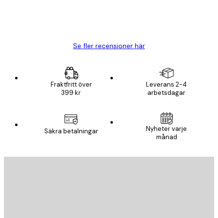
20 apr.
Björn R
Se fler recensioner här
Fraktfritt över
Leverans 2-4
399 kr
arbetsdagar
Nyheter varje
Säkra betalningar
månad
E-postadress