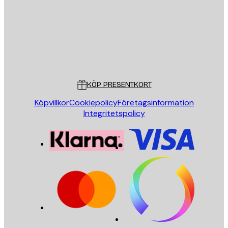
Butik
Poster Store
Kundservice
KÖP PRESENTKORT
Köpvillkor
Cookiepolicy
Företagsinformation
Integritetspolicy