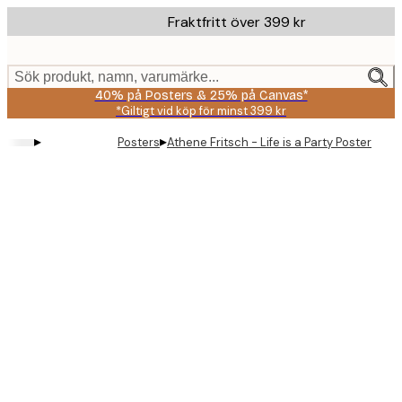
Skip
Fraktfritt över 399 kr
to
main
content.
Sök produkt, namn, varumärke...
40% på Posters & 25% på Canvas*
*Giltigt vid köp för minst 399 kr
▸
▸
Posters
Athene Fritsch - Life is a Party Poster