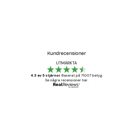
DEAL
Poster
Vägen till Stranden Poste
Från 108 kr
Kundrecensioner
UTMÄRKTA
4.3 av 5 stjärnor
Baserat på 71007 betyg.
Se några recensioner här.
Verifierad köpare
Kundrecensioner
BRA