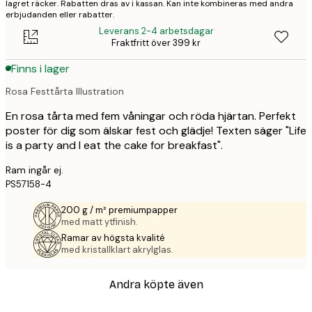
lagret räcker. Rabatten dras av i kassan. Kan inte kombineras med andra
erbjudanden eller rabatter.
Leverans 2-4 arbetsdagar
Fraktfritt över 399 kr
Finns i lager
Rosa Festtårta Illustration
En rosa tårta med fem våningar och röda hjärtan. Perfekt
poster för dig som älskar fest och glädje! Texten säger "Life
is a party and I eat the cake for breakfast".
Ram ingår ej.
PS57158-4
200 g / m² premiumpapper
med matt ytfinish.
Ramar av högsta kvalité
med kristallklart akrylglas.
Andra köpte även