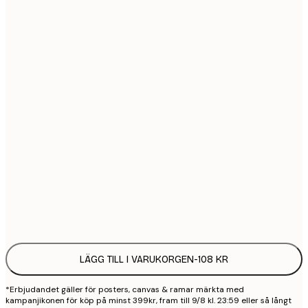
21x30 cm
1
30x40 cm
2
40x50 cm
2
50x70 cm
3
70x100 cm
4
100x150 cm
9
Frame
options
LÄGG TILL I VARUKORGEN
-
108 KR
*Erbjudandet gäller för posters, canvas & ramar märkta med
kampanjikonen för köp på minst 399kr, fram till 9/8 kl. 23:59 eller så långt