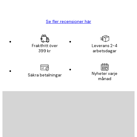
20 apr.
Björn R
Se fler recensioner här
Fraktfritt över
Leverans 2-4
399 kr
arbetsdagar
Nyheter varje
Säkra betalningar
månad
E-postadress
SKICKA