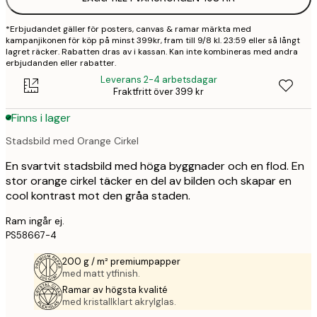
*Erbjudandet gäller för posters, canvas & ramar märkta med
kampanjikonen för köp på minst 399kr, fram till 9/8 kl. 23:59 eller så långt
lagret räcker. Rabatten dras av i kassan. Kan inte kombineras med andra
erbjudanden eller rabatter.
Leverans 2-4 arbetsdagar
Fraktfritt över 399 kr
Finns i lager
Stadsbild med Orange Cirkel
En svartvit stadsbild med höga byggnader och en flod. En
stor orange cirkel täcker en del av bilden och skapar en
cool kontrast mot den gråa staden.
Ram ingår ej.
PS58667-4
200 g / m² premiumpapper
med matt ytfinish.
Ramar av högsta kvalité
med kristallklart akrylglas.