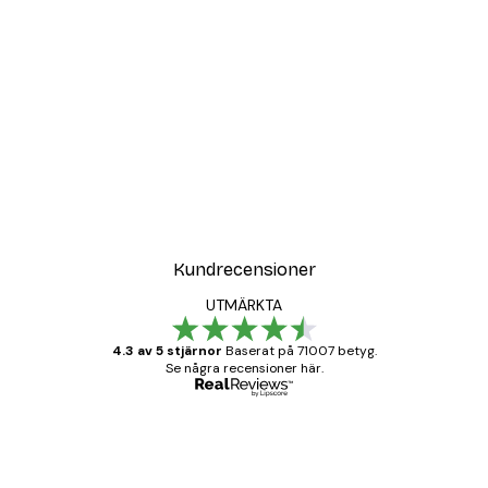
DEAL
Poster
Vägen till Stranden Poste
Från 108 kr
Kundrecensioner
UTMÄRKTA
4.3 av 5 stjärnor
Baserat på 71007 betyg.
Se några recensioner här.
Verifierad köpare
Kundrecensioner
BRA