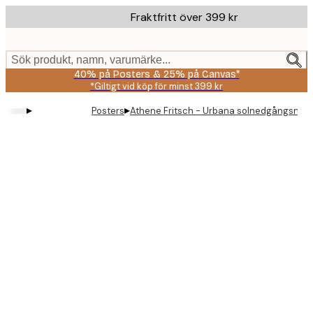
Skip
Fraktfritt över 399 kr
to
main
content.
Sök produkt, namn, varumärke...
40% på Posters & 25% på Canvas*
*Giltigt vid köp för minst 399 kr
▸
▸
Posters
Athene Fritsch - Urbana solnedgångsnyan