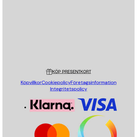
E-postadress
SKICKA
Butik
Poster Store
Kundservice
KÖP PRESENTKORT
Köpvillkor
Cookiepolicy
Företagsinformation
Integritetspolicy