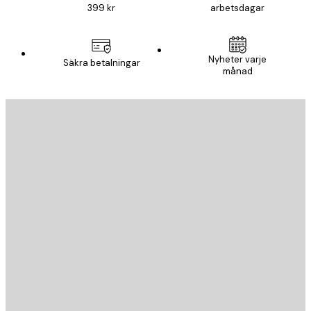
399 kr
arbetsdagar
Nyheter varje
Säkra betalningar
månad
E-postadress
SKICKA
Butik
Poster Store
Kundservice