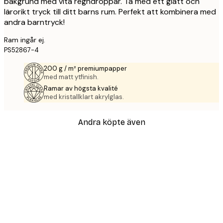
bakgrund med vita regndroppar. Ta med ett glatt och
lärorikt tryck till ditt barns rum. Perfekt att kombinera med
andra barntryck!
Ram ingår ej.
PS52867-4
200 g / m² premiumpapper
med matt ytfinish.
Ramar av högsta kvalité
med kristallklart akrylglas.
Andra köpte även