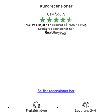
Kundrecensioner
UTMÄRKTA
4.3 av 5 stjärnor
Baserat på 71007 betyg.
Se några recensioner här.
Verifierad köpare
Kundrecensioner
BRA
20 apr.
Björn R
Se fler recensioner här
Fraktfritt över
Leverans 2-4