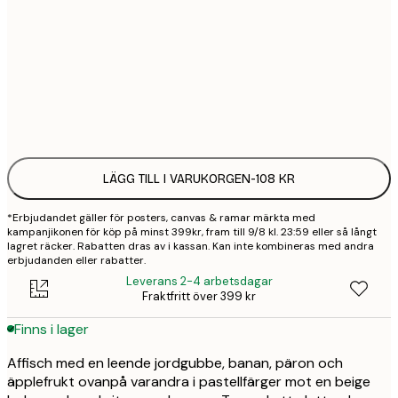
21x30 cm
1
30x40 cm
2
Frame
options
LÄGG TILL I VARUKORGEN
-
108 KR
*Erbjudandet gäller för posters, canvas & ramar märkta med
kampanjikonen för köp på minst 399kr, fram till 9/8 kl. 23:59 eller så långt
lagret räcker. Rabatten dras av i kassan. Kan inte kombineras med andra
erbjudanden eller rabatter.
Leverans 2-4 arbetsdagar
Fraktfritt över 399 kr
Finns i lager
Affisch med en leende jordgubbe, banan, päron och
äpplefrukt ovanpå varandra i pastellfärger mot en beige