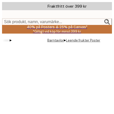
Skip
Fraktfritt över 399 kr
to
main
content.
Sök produkt, namn, varumärke...
40% på Posters & 25% på Canvas*
*Giltigt vid köp för minst 399 kr
▸
▸
Barntavlor
Leende frukter Poster