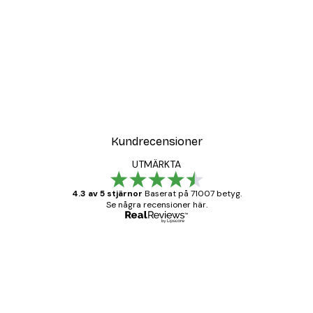
Kundrecensioner
UTMÄRKTA
4.3 av 5 stjärnor
Baserat på 71007 betyg.
Se några recensioner här.
Verifierad köpare
Kundrecensioner
BRA