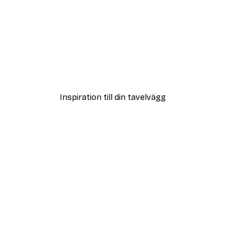
DEAL
ster
Blå hund poster
Från 108 kr
Inspiration till din tavelvägg