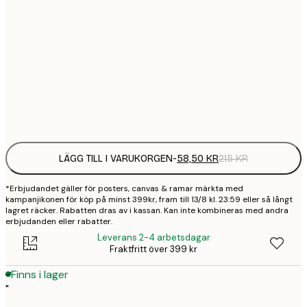
30x40 cm
58,
215 
50x70 cm
94,
347 
Frame
options
LÄGG TILL I VARUKORGEN
-
58,50 KR
215 KR
*Erbjudandet gäller för posters, canvas & ramar märkta med
kampanjikonen för köp på minst 399kr, fram till 13/8 kl. 23:59 eller så långt
lagret räcker. Rabatten dras av i kassan. Kan inte kombineras med andra
erbjudanden eller rabatter.
Leverans 2-4 arbetsdagar
Fraktfritt över 399 kr
Finns i lager
"