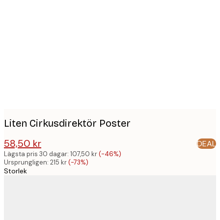
Product
images
Liten Cirkusdirektör Poster
58,50 kr
DEAL
215 kr
Lägsta pris 30 dagar:
107,50 kr
(-46%)
Ursprungligen:
215 kr
(-73%)
Storlek