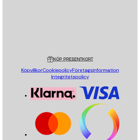
SKICKA
Butik
Poster Store
Kundservice
KÖP PRESENTKORT
Köpvillkor
Cookiepolicy
Företagsinformation
Integritetspolicy