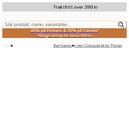
Skip
Fraktfritt över 399 kr
to
main
content.
Sök produkt, namn, varumärke...
40% på Posters & 25% på Canvas*
*Giltigt vid köp för minst 399 kr
▸
▸
Barntavlor
Liten Cirkusdirektör Poster