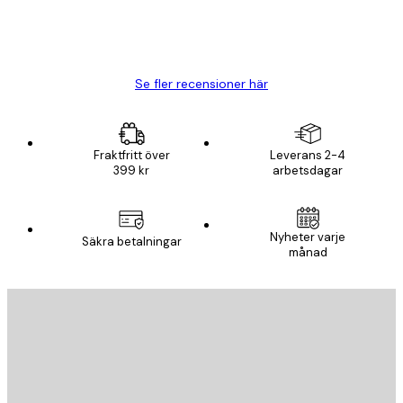
20 apr.
Björn R
Se fler recensioner här
Fraktfritt över
Leverans 2-4
399 kr
arbetsdagar
Nyheter varje
Säkra betalningar
månad
E-postadress