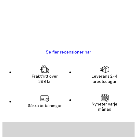
BRA
20 apr.
Björn R
Se fler recensioner här
Fraktfritt över
Leverans 2-4
399 kr
arbetsdagar
Nyheter varje
Säkra betalningar
månad