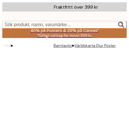
Skip
Fraktfritt över 399 kr
to
main
content.
Sök produkt, namn, varumärke...
40% på Posters & 25% på Canvas*
*Giltigt vid köp för minst 399 kr
▸
▸
Barntavlor
Världskarta Djur Poster
Product
images