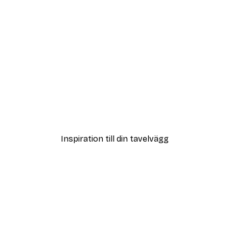
DEAL
r
Maren Gross - Söt Tyskt 
Från 108 kr
Inspiration till din tavelvägg