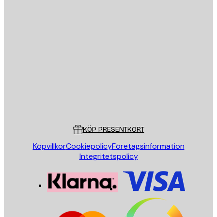
E-postadress
SKICKA
Butik
Poster Store
Kundservice
KÖP PRESENTKORT
Köpvillkor
Cookiepolicy
Företagsinformation
Integritetspolicy