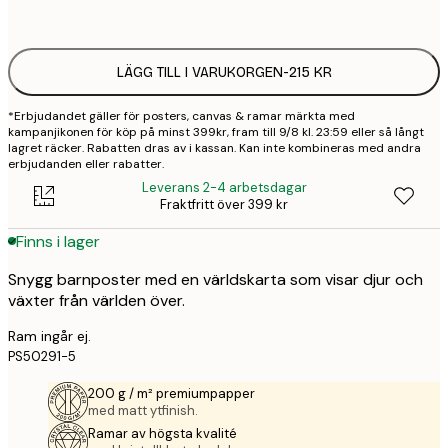
options
LÄGG TILL I VARUKORGEN
-
215 KR
*Erbjudandet gäller för posters, canvas & ramar märkta med
kampanjikonen för köp på minst 399kr, fram till 9/8 kl. 23:59 eller så långt
lagret räcker. Rabatten dras av i kassan. Kan inte kombineras med andra
erbjudanden eller rabatter.
Leverans 2-4 arbetsdagar
Fraktfritt över 399 kr
Finns i lager
Snygg barnposter med en världskarta som visar djur och
växter från världen över.
Ram ingår ej.
PS50291-5
200 g / m² premiumpapper
med matt ytfinish.
Ramar av högsta kvalité