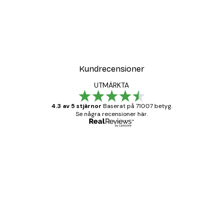
Kundrecensioner
UTMÄRKTA
4.3 av 5 stjärnor
Baserat på 71007 betyg.
Se några recensioner här.
Verifierad köpare
Kundrecensioner
BRA
20 apr.
Björn R