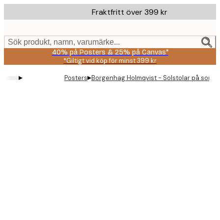
Skip
Fraktfritt över 399 kr
to
main
content.
Sök produkt, namn, varumärke...
40% på Posters & 25% på Canvas*
*Giltigt vid köp för minst 399 kr
▸
▸
Posters
Borgenhag Holmqvist - Solstolar på somm