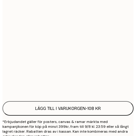
21x30 cm
1
30x40 cm
2
50x70 cm
3
70x100 cm
4
100x150 cm
9
Frame
options
LÄGG TILL I VARUKORGEN
-
108 KR
*Erbjudandet gäller för posters, canvas & ramar märkta med
kampanjikonen för köp på minst 399kr, fram till 9/8 kl. 23:59 eller så långt
lagret räcker. Rabatten dras av i kassan. Kan inte kombineras med andra