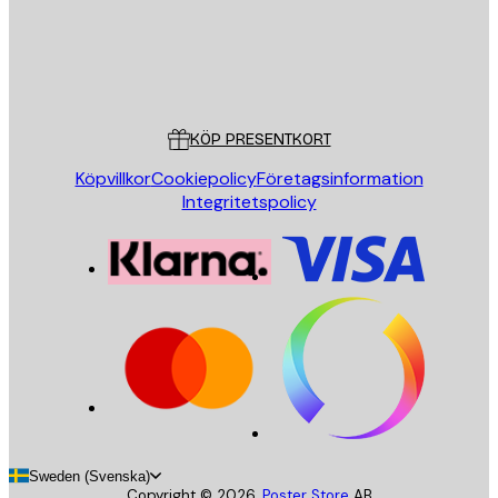
Butik
Poster Store
Kundservice
KÖP PRESENTKORT
Köpvillkor
Cookiepolicy
Företagsinformation
Integritetspolicy
Sweden (Svenska)
Copyright ©
2026
,
Poster Store
AB