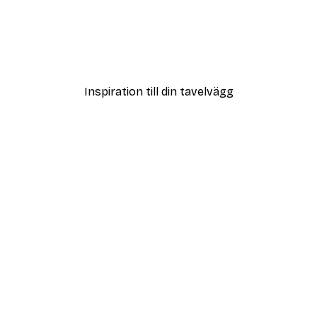
DEAL
Poster
Vägen till Stranden Poste
Från 108 kr
Inspiration till din tavelvägg