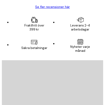
Se fler recensioner här
Fraktfritt över
Leverans 2-4
399 kr
arbetsdagar
Nyheter varje
Säkra betalningar
månad
E-postadress
SKICKA