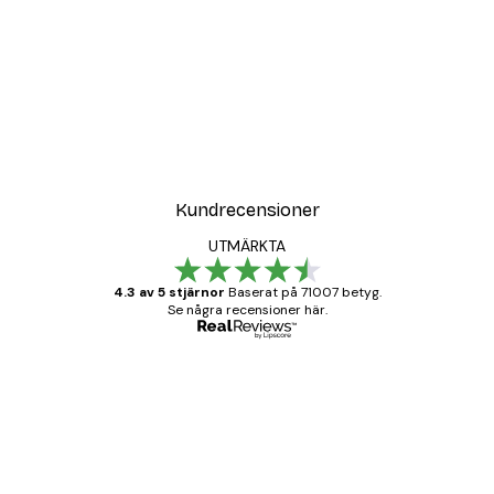
Kundrecensioner
UTMÄRKTA
4.3 av 5 stjärnor
Baserat på 71007 betyg.
Se några recensioner här.
Verifierad köpare
Kundrecensioner
BRA