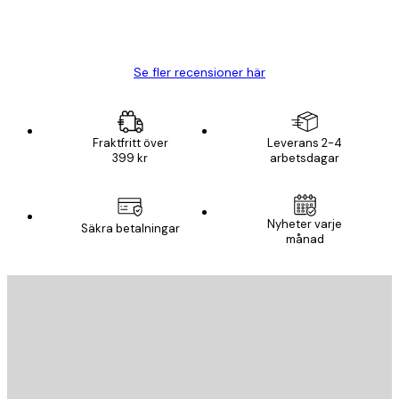
20 apr.
Björn R
Se fler recensioner här
Fraktfritt över
Leverans 2-4
399 kr
arbetsdagar
Nyheter varje
Säkra betalningar
månad
E-postadress