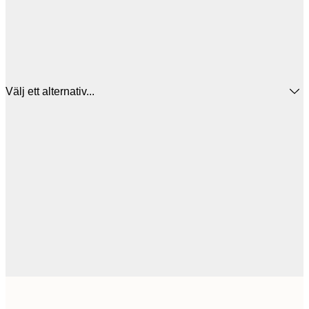
Välj ett alternativ...
50x50 cm
2