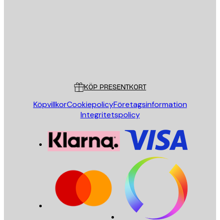
SKICKA
Butik
Poster Store
Kundservice
KÖP PRESENTKORT
Köpvillkor
Cookiepolicy
Företagsinformation
Integritetspolicy