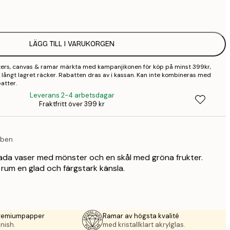
1
2
LÄGG TILL I VARUKORGEN
2
sters, canvas & ramar märkta med kampanjikonen för köp på minst 399kr,
3
 så långt lagret räcker. Rabatten dras av i kassan. Kan inte kombineras med
atter.
4
Leverans 2-4 arbetsdagar
Fraktfritt över 399 kr
9
eben
ada vaser med mönster och en skål med gröna frukter.
t rum en glad och färgstark känsla.
premiumpapper
Ramar av högsta kvalité
nish.
med kristallklart akrylglas.