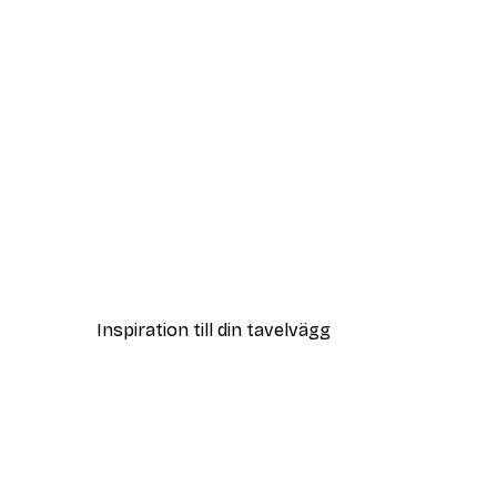
DEAL
Vass i Sol Poster
Från 108 kr
Inspiration till din tavelvägg