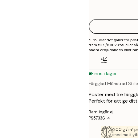
Frame
21x30 cm
options
30x40 cm
40x50 cm
*Erbjudandet gäller för po
50x70 cm
fram till 9/8 kl. 23:59 eller
andra erbjudanden eller rab
70x100 cm
100x150 cm
Finns i lager
Färgglad Mönstrad Still
Poster med tre färggl
Perfekt för att ge dit
Ram ingår ej.
PS57336-4
200 g / m² 
med matt ytfi