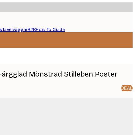
s
Tavelväggar
B2B
How To Guide
 Färgglad Mönstrad Stilleben Poster
DEAL