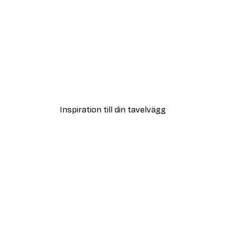
DEAL
ter
Strandgräs Poster
Från 108 kr
Inspiration till din tavelvägg