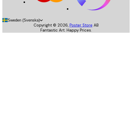
Sweden (Svenska)
Copyright ©
2026
,
Poster Store
AB
Fantastic Art. Happy Prices.