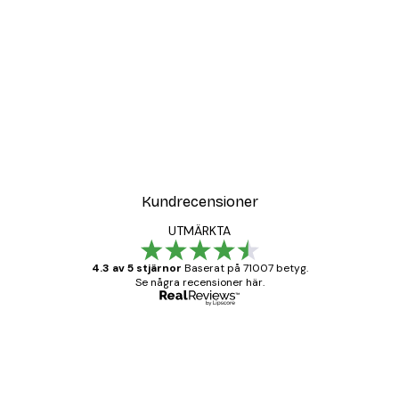
Kundrecensioner
UTMÄRKTA
4.3 av 5 stjärnor
Baserat på 71007 betyg.
Se några recensioner här.
Verifierad köpare
Kundrecensioner
BRA