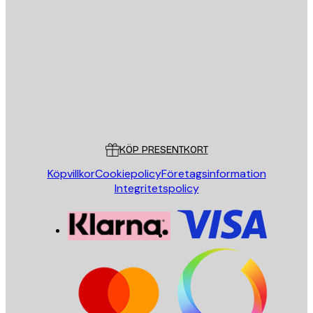
E-postadress
SKICKA
Butik
Poster Store
Kundservice
KÖP PRESENTKORT
Köpvillkor
Cookiepolicy
Företagsinformation
Integritetspolicy