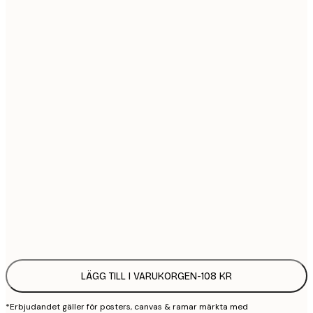
21x30 cm
1
30x40 cm
2
40x50 cm
2
50x70 cm
3
70x100 cm
4
100x150 cm
9
Frame
options
LÄGG TILL I VARUKORGEN
-
108 KR
*Erbjudandet gäller för posters, canvas & ramar märkta med