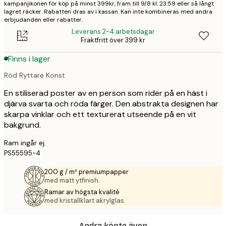
kampanjikonen för köp på minst 399kr, fram till 9/8 kl. 23:59 eller så långt
lagret räcker. Rabatten dras av i kassan. Kan inte kombineras med andra
erbjudanden eller rabatter.
Leverans 2-4 arbetsdagar
Fraktfritt över 399 kr
Finns i lager
Röd Ryttare Konst
En stiliserad poster av en person som rider på en häst i
djärva svarta och röda färger. Den abstrakta designen har
skarpa vinklar och ett texturerat utseende på en vit
bakgrund.
Ram ingår ej.
PS55595-4
200 g / m² premiumpapper
med matt ytfinish.
Ramar av högsta kvalité
med kristallklart akrylglas.
Andra köpte även