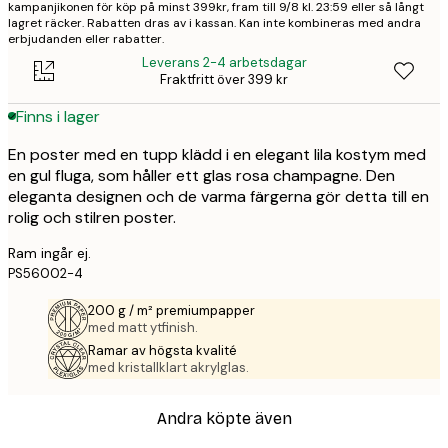
kampanjikonen för köp på minst 399kr, fram till 9/8 kl. 23:59 eller så långt
lagret räcker. Rabatten dras av i kassan. Kan inte kombineras med andra
erbjudanden eller rabatter.
Leverans 2-4 arbetsdagar
Fraktfritt över 399 kr
Finns i lager
En poster med en tupp klädd i en elegant lila kostym med
en gul fluga, som håller ett glas rosa champagne. Den
eleganta designen och de varma färgerna gör detta till en
rolig och stilren poster.
Ram ingår ej.
PS56002-4
200 g / m² premiumpapper
med matt ytfinish.
Ramar av högsta kvalité
med kristallklart akrylglas.
Andra köpte även