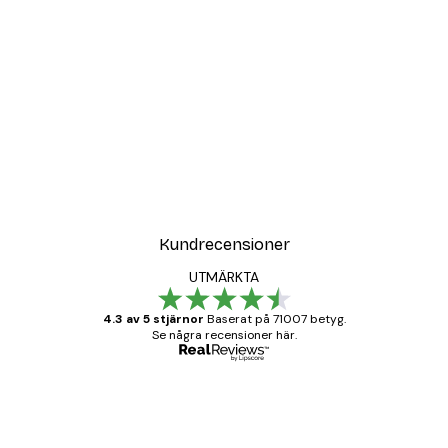
Kundrecensioner
UTMÄRKTA
4.3 av 5 stjärnor
Baserat på 71007 betyg.
Se några recensioner här.
Verifierad köpare
Kundrecensioner
BRA