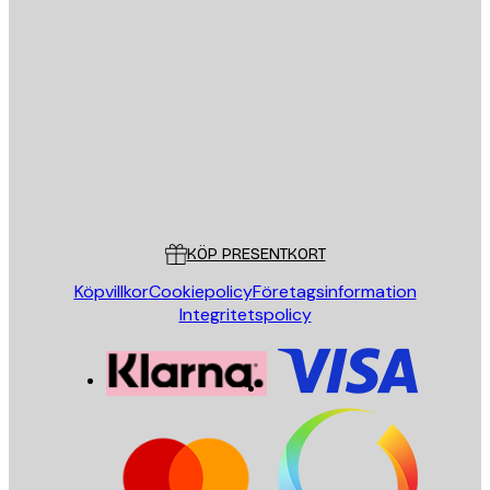
E-postadress
SKICKA
Butik
Poster Store
Kundservice
KÖP PRESENTKORT
Köpvillkor
Cookiepolicy
Företagsinformation
Integritetspolicy