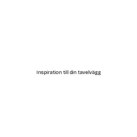
DEAL
Coco Poster
Från 108 kr
Inspiration till din tavelvägg