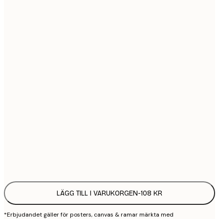
21x30 cm
1
30x40 cm
2
40x50 cm
2
50x70 cm
3
70x100 cm
4
100x150 cm
9
Frame
options
LÄGG TILL I VARUKORGEN
-
108 KR
*Erbjudandet gäller för posters, canvas & ramar märkta med