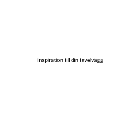
DEAL
ter
Oliver från Toscana Poste
Från 108 kr
Inspiration till din tavelvägg