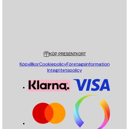
SKICKA
Butik
Poster Store
Kundservice
KÖP PRESENTKORT
Köpvillkor
Cookiepolicy
Företagsinformation
Integritetspolicy