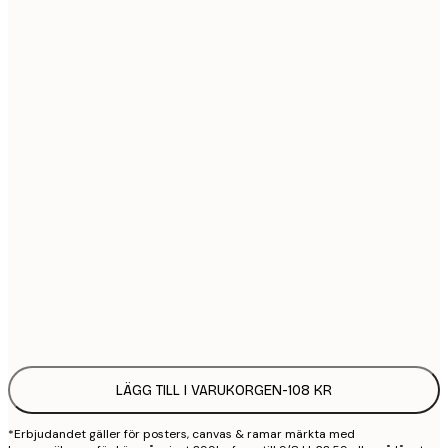
21x30 cm
1
30x40 cm
2
40x50 cm
2
50x70 cm
3
70x100 cm
4
100x150 cm
9
Frame
options
LÄGG TILL I VARUKORGEN
-
108 KR
*Erbjudandet gäller för posters, canvas & ramar märkta med