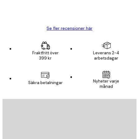
20 apr.
Björn R
Se fler recensioner här
Fraktfritt över
Leverans 2-4
399 kr
arbetsdagar
Nyheter varje
Säkra betalningar
månad
E-postadress