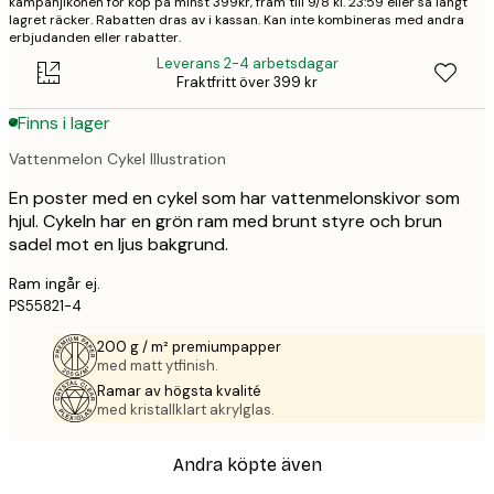
kampanjikonen för köp på minst 399kr, fram till 9/8 kl. 23:59 eller så långt
lagret räcker. Rabatten dras av i kassan. Kan inte kombineras med andra
erbjudanden eller rabatter.
Leverans 2-4 arbetsdagar
Fraktfritt över 399 kr
Finns i lager
Vattenmelon Cykel Illustration
En poster med en cykel som har vattenmelonskivor som
hjul. Cykeln har en grön ram med brunt styre och brun
sadel mot en ljus bakgrund.
Ram ingår ej.
PS55821-4
200 g / m² premiumpapper
med matt ytfinish.
Ramar av högsta kvalité
med kristallklart akrylglas.
Andra köpte även