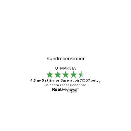
Kundrecensioner
UTMÄRKTA
4.3 av 5 stjärnor
Baserat på 71007 betyg.
Se några recensioner här.
Verifierad köpare
Kundrecensioner
BRA