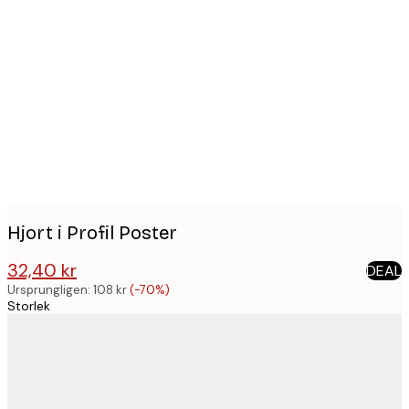
Product
images
Hjort i Profil Poster
32,40 kr
DEAL
108 kr
Ursprungligen:
108 kr
(-70%)
Storlek