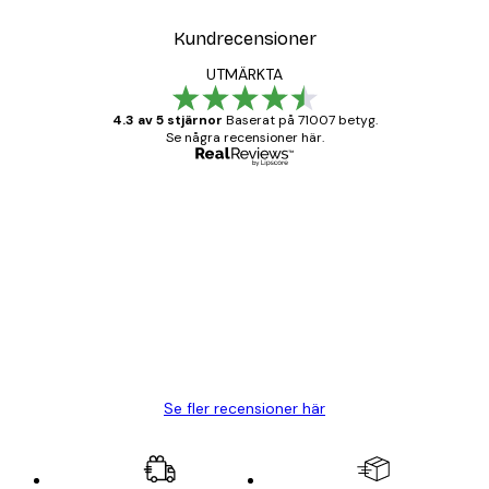
Kundrecensioner
UTMÄRKTA
4.3 av 5 stjärnor
Baserat på 71007 betyg.
Se några recensioner här.
Verifierad köpare
Kundrecensioner
BRA
20 apr.
Björn R
Se fler recensioner här