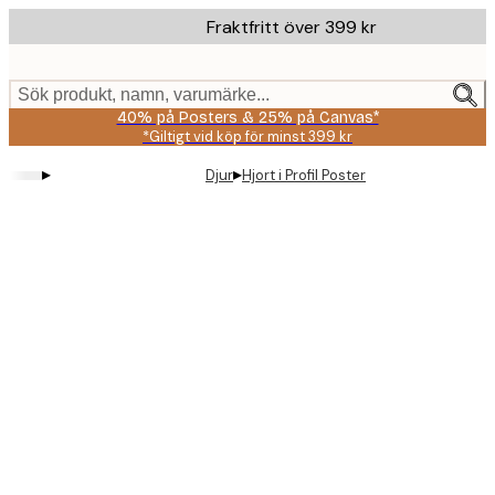
Skip
Fraktfritt över 399 kr
to
main
content.
Sök produkt, namn, varumärke...
40% på Posters & 25% på Canvas*
*Giltigt vid köp för minst 399 kr
▸
▸
Djur
Hjort i Profil Poster