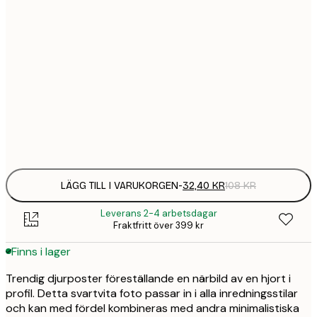
21x30 cm
32,
108 
30x40 cm
58,
215 
50x70 cm
94,
347 
Frame
options
LÄGG TILL I VARUKORGEN
-
32,40 KR
108 KR
Leverans 2-4 arbetsdagar
Fraktfritt över 399 kr
Finns i lager
Trendig djurposter föreställande en närbild av en hjort i
profil. Detta svartvita foto passar in i alla inredningsstilar
och kan med fördel kombineras med andra minimalistiska