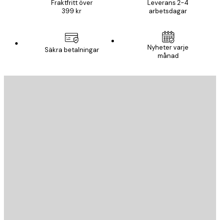
Fraktfritt över
Leverans 2-4
399 kr
arbetsdagar
Nyheter varje
Säkra betalningar
månad
E-postadress
SKICKA
Butik
Poster Store
Kundservice