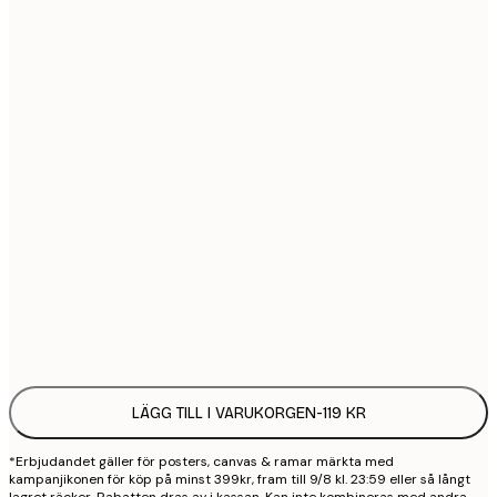
21x30 cm
1
30x40 cm
2
40x50 cm
2
50x50 cm
2
50x70 cm
3
70x100 cm
4
Frame
options
LÄGG TILL I VARUKORGEN
-
119 KR
*Erbjudandet gäller för posters, canvas & ramar märkta med
kampanjikonen för köp på minst 399kr, fram till 9/8 kl. 23:59 eller så långt