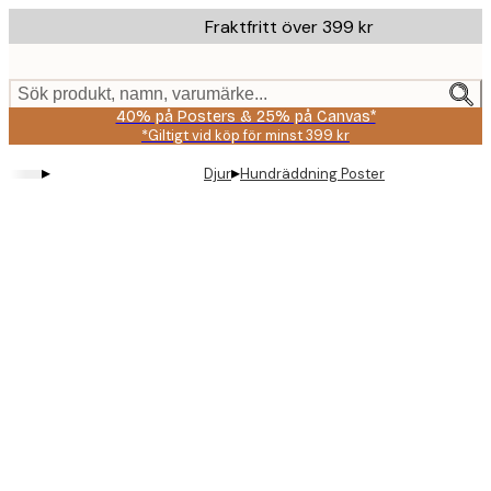
Skip
Fraktfritt över 399 kr
to
main
content.
Sök produkt, namn, varumärke...
40% på Posters & 25% på Canvas*
*Giltigt vid köp för minst 399 kr
▸
▸
Djur
Hundräddning Poster