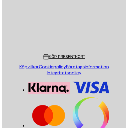
E-postadress
SKICKA
Butik
Poster Store
Kundservice
KÖP PRESENTKORT
Köpvillkor
Cookiepolicy
Företagsinformation
Integritetspolicy