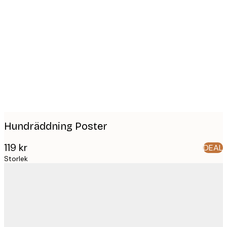
Product
images
Hundräddning Poster
119 kr
DEAL
Storlek