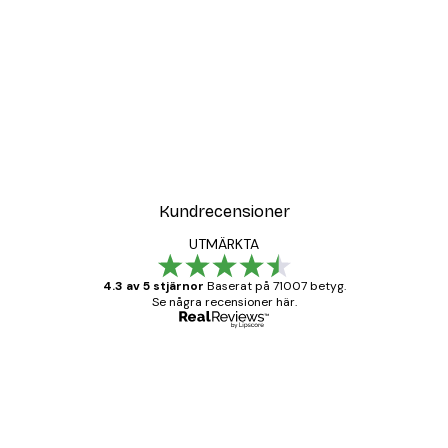
DEAL
Poster
Vägen till Stranden Poste
Från 108 kr
Kundrecensioner
UTMÄRKTA
4.3 av 5 stjärnor
Baserat på 71007 betyg.
Se några recensioner här.
Verifierad köpare
Kundrecensioner
BRA