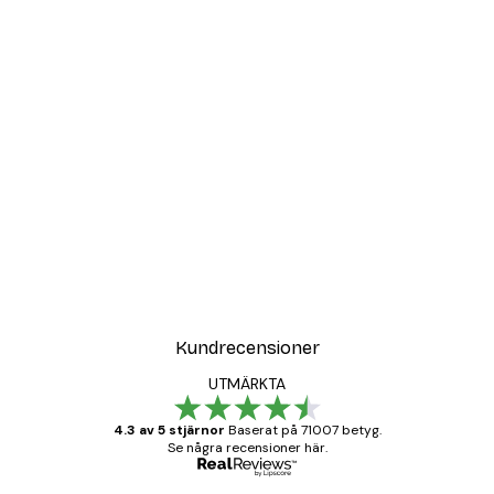
DEAL
Poster
Vägen till Stranden Poste
Från 108 kr
Kundrecensioner
UTMÄRKTA
4.3 av 5 stjärnor
Baserat på 71007 betyg.
Se några recensioner här.