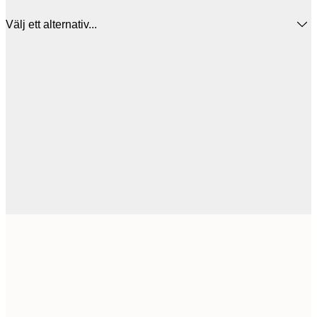
Välj ett alternativ...
50x50 cm
2
Frame
options