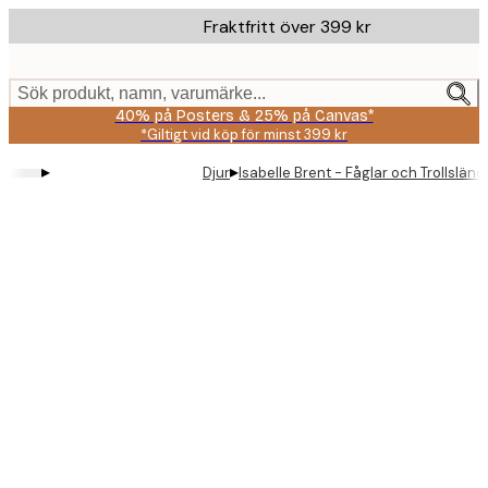
Skip
Fraktfritt över 399 kr
to
main
content.
Sök produkt, namn, varumärke...
40% på Posters & 25% på Canvas*
*Giltigt vid köp för minst 399 kr
▸
▸
Djur
Isabelle Brent - Fåglar och Trollslän
Product
images