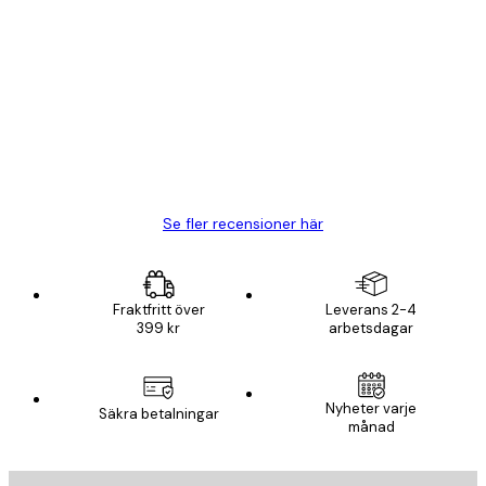
Verifierad köpare
Kundrecensioner
BRA
20 apr.
Björn R
Se fler recensioner här
Fraktfritt över
Leverans 2-4
399 kr
arbetsdagar
Nyheter varje
Säkra betalningar
månad