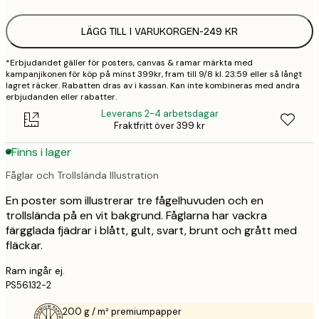
LÄGG TILL I VARUKORGEN
-
249 KR
*Erbjudandet gäller för posters, canvas & ramar märkta med
kampanjikonen för köp på minst 399kr, fram till 9/8 kl. 23:59 eller så långt
lagret räcker. Rabatten dras av i kassan. Kan inte kombineras med andra
erbjudanden eller rabatter.
Leverans 2-4 arbetsdagar
Fraktfritt över 399 kr
Finns i lager
Fåglar och Trollslända Illustration
En poster som illustrerar tre fågelhuvuden och en
trollslända på en vit bakgrund. Fåglarna har vackra
färgglada fjädrar i blått, gult, svart, brunt och grått med
fläckar.
Ram ingår ej.
PS56132-2
200 g / m² premiumpapper