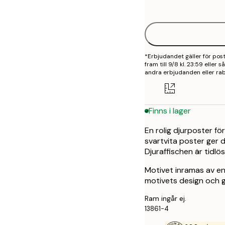
options
30x40 cm
50x70 cm
*Erbjudandet gäller för po
fram till 9/8 kl. 23:59 eller
andra erbjudanden eller rab
Finns i lager
En rolig djurposter f
svartvita poster ger 
Djuraffischen är tidlös
Motivet inramas av en
motivets design och g
Ram ingår ej.
13861-4