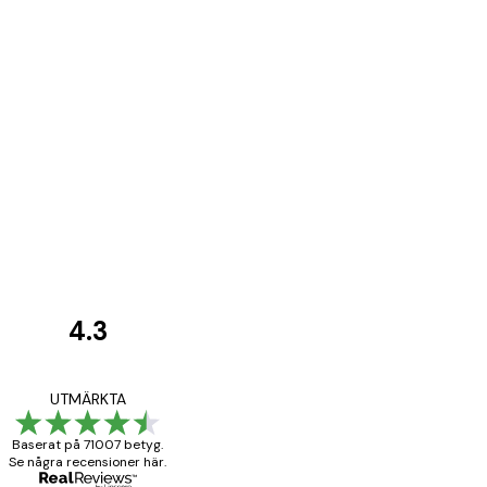
4.3
Kundrecensioner
BRA
UTMÄRKTA
Baserat på 71007 betyg.
Se några recensioner här.
20 apr.