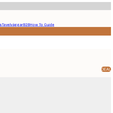
s
Tavelväggar
B2B
How To Guide
DEAL