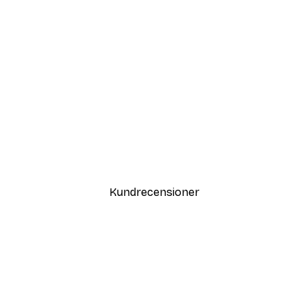
DEAL
Titta på Himlen Poster
Från 108 kr
Kundrecensioner