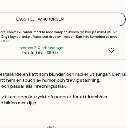
2
LÄGG TILL I VARUKORGEN
3
sters, canvas & ramar märkta med kampanjikonen för köp på minst 399kr,
 så långt lagret räcker. Rabatten dras av i kassan. Kan inte kombineras med
atter.
Leverans 2-4 arbetsdagar
Fraktfritt över 399 kr
öreställande en katt som blundar och räcker ut tungan. Denna
ditt hem en touch av humor och trevlig stämning.
 och passar alla inredningsstilar.
 vit kant som är tryckt på pappret för att framhäva
e bilden mer djup.