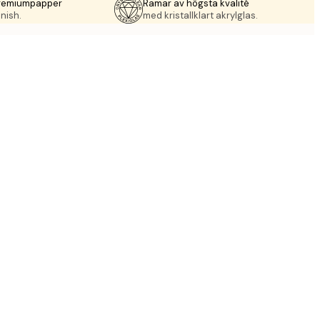
premiumpapper
Ramar av högsta kvalité
nish.
med kristallklart akrylglas.