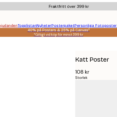
Fraktfritt över 399 kr
bjudanden
Topplistan
Nyheter
Posterpaket
Personliga Fotoposter
40% på Posters & 25% på Canvas*
*Giltigt vid köp för minst 399 kr
Katt Poster
108 kr
Storlek