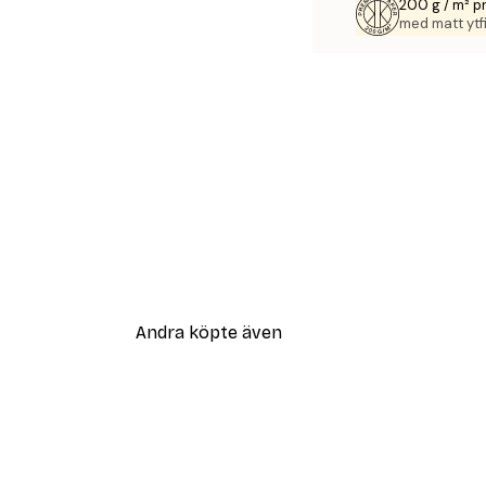
200 g / m² 
med matt ytfi
Andra köpte även